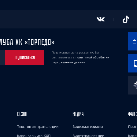
ЛУБА ХК «ТОРПЕДО»
Подписываясь на рассылку, Вы
ПОДПИСАТЬСЯ
соглашаетесь
с
политикой обработки
персональных данных
СЕЗОН
МЕДИА
ФАН-
Текстовые трансляции
Видеоматериалы
Прог
Календарь игр КХЛ
Видеотрансляции
Кале