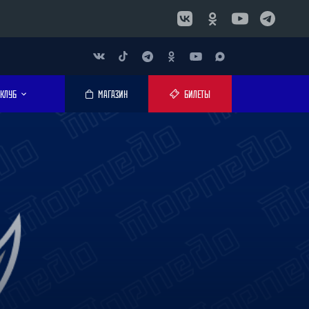
КЛУБ
МАГАЗИН
БИЛЕТЫ