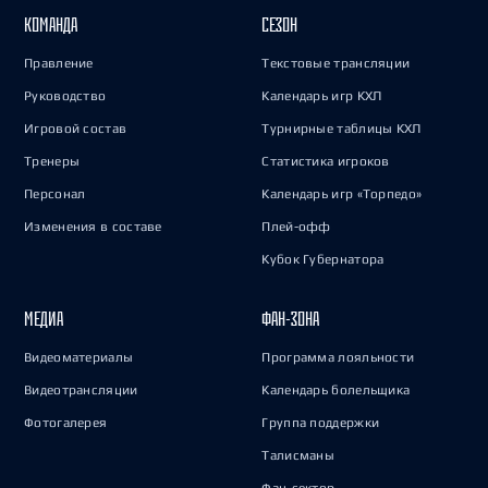
КОМАНДА
СЕЗОН
Правление
Текстовые трансляции
Руководство
Календарь игр КХЛ
Игровой состав
Турнирные таблицы КХЛ
Тренеры
Статистика игроков
Персонал
Календарь игр «Торпедо»
Изменения в составе
Плей-офф
Кубок Губернатора
МЕДИА
ФАН-ЗОНА
Видеоматериалы
Программа лояльности
Видеотрансляции
Календарь болельщика
Фотогалерея
Группа поддержки
Талисманы