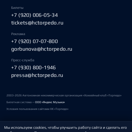
Билеты
+7 (920) 006-05-34
tickets@hctorpedo.ru
Реклама
+7 (920) 07-07-800
gorbunova@hctorpedo.ru
Пресс-служба
+7 (930) 800-1946
pressa@hctorpedo.ru
2003-2026 Автономная некоммерческая организация «Хоккейный клуб «Торпедо»
Билетная система —
ООО «Яндекс Музыка»
Условия пользования сайтами ХК «Торпедо»
Мы используем cookies, чтобы улучшить работу сайта и сделать его
Политика обработки персональных данных