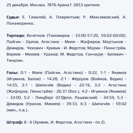
25 декабря. Москва. ?ВТБ Арена?. 2853 зрителя.
Судьи:
Е. Гамалей, А. Лаврентьев; Р. Максимовский, А.
Понамаренко.
Торпедо:
Кочетков (Тихомиров - 33:00-57:20, 59:02-60:00);
Пайгин - Орлов, Агостино - Миле - Жафяров; Мартынов -
Демидов, Чехович - Хривик - И. Федотов; Марин - Леннстрём,
Веряев - Михеев - Ураков; М. Федотов, Гончарук - Белевич -
Тянулин.
Голы:
0:1 - Миле (Пайгин, Агостино) - 0:22, 1:1 - Якимов
(Игумнов, Белов) - 14:28, 2:1 - Фёдоров (Войнов, Ведин) -
14:55, 3:1 - Шипачёв (Ведин) - 22:16, 3:2 - Агостино
(Жафяров, Леннстрём) - 26:37 (бол.), 4:2 - Игумнов (Якимов)
- 33:00, 5:2 - Линдберг (О?Делл, Рашевский) - 34:59, 5:3 -
Демидов (Ураков, Михеев) - 39:33, 6:3 - Шипачёв - 59:02
(мен., п.в.).
Штраф:
8 - 6 (Хривик, И. Федотов, Агостино - по 2).