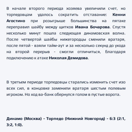
В начале второго периода хозяева увеличили счет, но
торпедовцам удалось сократить отставание:
Кенни
Агостино
при розыгрыше большинства на пятаке
переправил шайбу между щитков
Ивана Бочарова
. Спустя
несколько минут пошла следующая динамовская волна.
После четвертой шайбы нижегородцы сменили вратаря,
после пятой - взяли тайм-аут и за несколько секунд до ухода
на второй перерыв - смогли отличиться, благодаря
подключению к атаке
Николая Демидова
.
В третьем периоде торпедовцы старались изменить счет изо
всех сил, в концовке заменили вратаря шестым полевым
игроком. Но ход ва-банк обернулся голом в пустые ворота.
Динамо (Москва) - Торпедо (Нижний Новгород) - 6:3 (2:1,
3:2, 1:0).