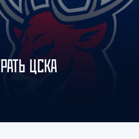
Амур
Барыс
Салават Юлаев
Сибирь
РАТЬ ЦСКА