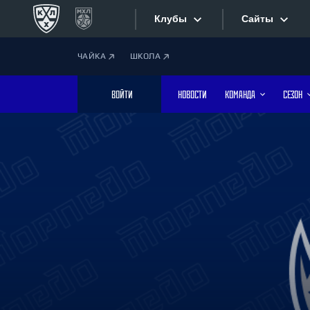
Клубы
Сайты
ЧАЙКА
ШКОЛА
Конференция «Запад»
Сайты
ВОЙТИ
НОВОСТИ
КОМАНДА
СЕЗОН
Дивизион Боброва
Лада
Видеотран
СКА
Хайлайты
Спартак
Торпедо
Текстовые
ХК Сочи
Интернет-
Дивизион Тарасова
Фотобанк
Динамо Мн
Динамо М
Приложе