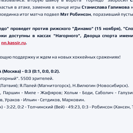
частья в атаке, заменив в конце игры
Станислава Галимова
н
 поединка итог матча подвел
Мэт Робинсон
, поразивший пустые
" проведет против рижского "Динамо" (15 ноября), "Слов
ки доступны в кассах "Нагорного", Дворца спорта имен
и
nn.kassir.ru
.
ющую поддержку и ждем на новых хоккейных сражениях!
осква) - 0:3 (0:1, 0:0, 0:2).
агорный". 5500 зрителей.
(Латвия); Я.Палей (Магнитогорск), Н.Вилюгин (Новосибирск).
, Паршин - Миле - Жафяров; Хольм - Боди, Саболич - Галузин
, Ураков - Ильин - Сетдиков, Марковин.
 - 3:22, 0:2 - Толчинский (Вей) - 49:23, 0:3 - Робинсон (Хансен, 