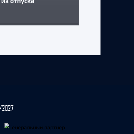
из отпуска
Егор Соколов
31 июля 2026 г.
/2027