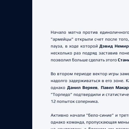
Начало матча против единоличного
"армейцы" открыли счет после того
пауза, в ходе которой
Дэвид Немир
несколько раз подряд заставив по
позволил больше сделать этого
Стан
Во втором периоде вектор игры заме
надолго задерживаться в его зоне.
однако
Данил Веряев
,
Павел Мака
"Торпедо" подтвердили и статистиче
12 попыток соперника.
Активно начали "бело-синие" и трет
однако команда, пропускающая меньш
на контратаку, с блеском им восп