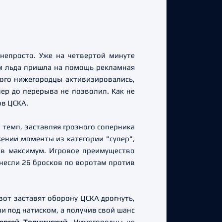
непросто. Уже на четвертой минуте
ам льда пришла на помощь рекламная
ого нижегородцы активизировались,
пер до перерыва не позволил. Как не
ов ЦСКА.
темп, заставляя грозного соперника
ении моменты из категории "супер",
ов максимум. Игровое преимущество
анесли 26 бросков по воротам против
вот заставят оборону ЦСКА дрогнуть,
и под натиском, а получив свой шанс
ергей Толчинский
. Нижегородцы не