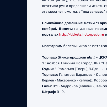
опустили рук и продолжили искать с
эта мера не помогла, а "под занавес"
Ближайшие домашние матчи "Торпедо
ноября). Билеты на данные поедин
порталах
http://tickets.hctorpedo.ru
Благодарим болельщиков за потряса
Торпедо (Нижегородская обл.) - ЦСКА (М
13 ноября. Нижний Новгород. КРК "Н
Судьи:
Е.Ромасько (Тверь), Э.Одиньш 
Торпедо:
Галимов; Баранцев - Орлов
Веряев - Макаренко - Кейлоф; Коробов
Голы:
0:1 - Андронов (Калинин, Хансен)
Штраф:
0 - 2.