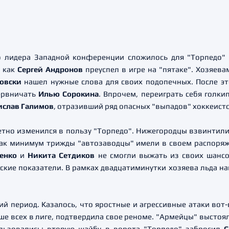
 лидера Западной конференции сложилось для "Торпедо" 
, как
Сергей Андронов
преуспел в игре на "пятаке". Хозяев
овски
нашел нужные слова для своих подопечных. После эт
нервничать
Илью Сорокина
. Впрочем, переиграть себя голки
ислав Галимов
, отразивший ряд опасных "выпадов" хоккеист
тно изменился в пользу "Торпедо". Нижегородцы взвинтили 
 Как минимум трижды "автозаводцы" имели в своем распоряж
ренко
и
Никита Сетдиков
не смогли выжать из своих шанс
ские показатели. В рамках двадцатиминутки хозяева льда н
ий период. Казалось, что яростные и агрессивные атаки вот-
е всех в лиге, подтвердила свое реноме. "Армейцы" выстоял
ользовались: вторую шайбу в ворота "Торпедо" забросил
С