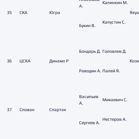
Калинкин М.
А.
35
СКА
Югра
Якуш
Капустин С.
Букин В.
Бондарь Д.
Головлев Д.
36
ЦСКА
Динамо Р
Кози
Раводин А.
Палей Я.
Васильев
Михаевич С.
А.
37
Слован
Спартак
Нестеров А.
Сергеев А.