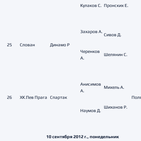
Кулаков С.
Пронских Е.
Захаров А.
Сивов Д.
25
Слован
Динамо Р
Черенков
Шелянин С.
А.
Анисимов
Михель А.
А.
26
ХК Лев Прага
Спартак
Поля
Шиханов Р.
Наумов Д.
10 сентября 2012 г., понедельник