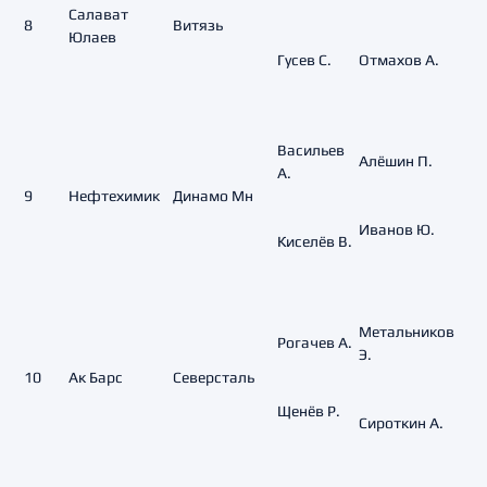
Салават
8
Витязь
Юлаев
Гусев С.
Отмахов А.
Васильев
Алёшин П.
А.
9
Нефтехимик
Динамо Мн
Иванов Ю.
Киселёв В.
Метальников
Рогачев А.
Э.
10
Ак Барс
Северсталь
Щенёв Р.
Сироткин А.