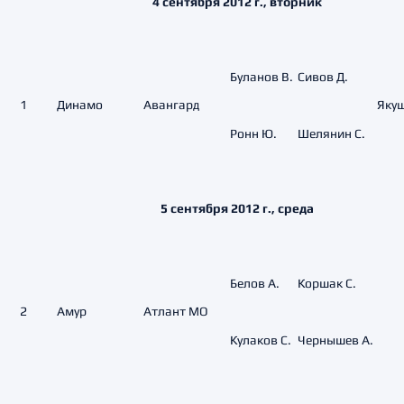
4 сентября 2012 г., вторник
Буланов В.
Сивов Д.
1
Динамо
Авангард
Якуш
Ронн Ю.
Шелянин С.
5 сентября 2012 г., среда
Белов А.
Коршак С.
2
Амур
Атлант МО
Кулаков С.
Чернышев А.