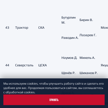
Бутурлин
Бирин В.
М.
43
Трактор
СКА
Мохо
Лазарев Г.
Раводин А.
Наумов Д.
Михель А.
44
Северсталь
ЦСКА
Якуш
Щенёв Р.
Шиханов Р.
Мы используем cookies, чтобы улучшить работу сайта и сделать его
удобнее для вас. Продолжая пользоваться сайтом, вы соглашаетесь
с обработкой cookies.
Дреев А.
Кучава Т.
ПРИНЯТЬ
45
Витязь
ХК Лев Прага
Поля