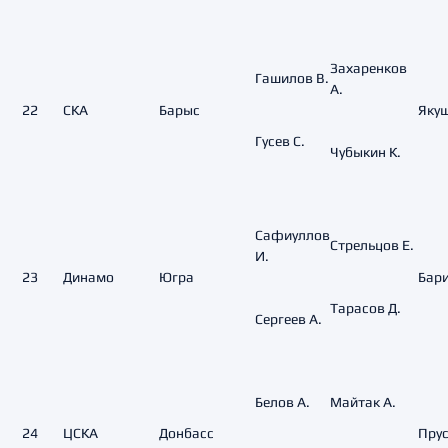
Захаренков
Гашилов В.
А.
22
СКА
Барыс
Якуш
Гусев С.
Чубыкин К.
Сафиуллов
Стрельцов Е.
И.
23
Динамо
Югра
Бари
Тарасов Д.
Сергеев А.
Белов А.
Майтак А.
24
ЦСКА
Донбасс
Прус