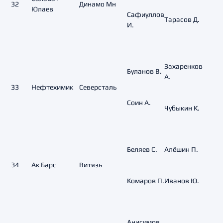
32
Динамо Мн
Юлаев
Сафиуллов
Тарасов Д.
И.
Захаренков
Буланов В.
А.
33
Нефтехимик
Северсталь
Соин А.
Чубыкин К.
Беляев С.
Алёшин П.
34
Ак Барс
Витязь
Комаров П.
Иванов Ю.
Анисимов