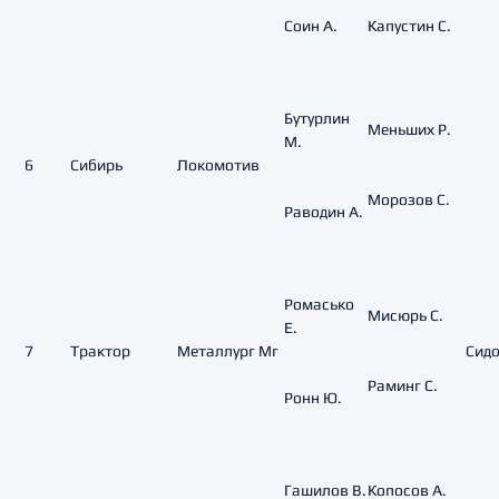
Соин А.
Капустин С.
Бутурлин
Меньших Р.
М.
6
Сибирь
Локомотив
Морозов С.
Раводин А.
Ромасько
Мисюрь С.
Е.
7
Трактор
Металлург Мг
Сидо
Раминг С.
Ронн Ю.
Гашилов В.
Копосов А.