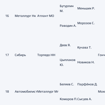
Бутурлин
Меньших Р.
М.
16
Металлург Нк
Атлант МО
Морозов С.
Раводин А.
Деев Я.
Кучава Т.
17
Сибирь
Торпедо НН
Гонч
Цыплаков
Новиков Н.
Ю.
Беляев С.
Парфёнов Д.
18
Автомобилист
Металлург Мг
Мохо
Комаров П.
Сысуев А.