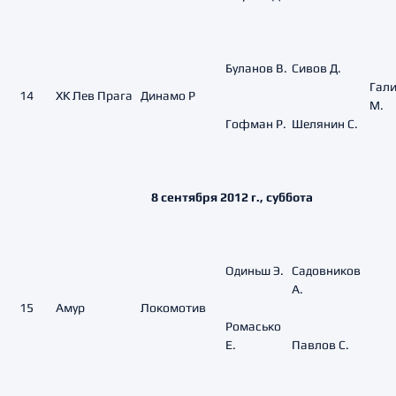
Буланов В.
Сивов Д.
Гал
14
ХК Лев Прага
Динамо Р
М.
Гофман Р.
Шелянин С.
8 сентября 2012 г., суббота
Одиньш Э.
Садовников
А.
15
Амур
Локомотив
Ромасько
Е.
Павлов С.