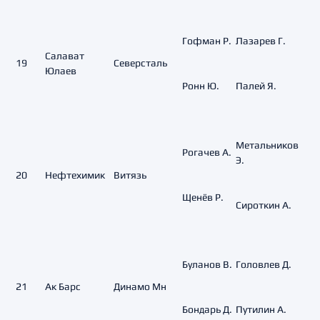
Гофман Р.
Лазарев Г.
Салават
19
Северсталь
Юлаев
Ронн Ю.
Палей Я.
Метальников
Рогачев А.
Э.
20
Нефтехимик
Витязь
Щенёв Р.
Сироткин А.
Буланов В.
Головлев Д.
21
Ак Барс
Динамо Мн
Бондарь Д.
Путилин А.