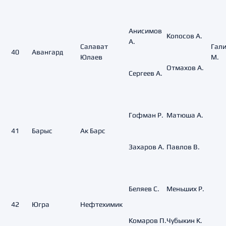
Анисимов
Копосов А.
А.
Салават
Гал
40
Авангард
Юлаев
М.
Отмахов А.
Сергеев А.
Гофман Р.
Матюша А.
41
Барыс
Ак Барс
Захаров А.
Павлов В.
Беляев С.
Меньших Р.
42
Югра
Нефтехимик
Комаров П.
Чубыкин К.