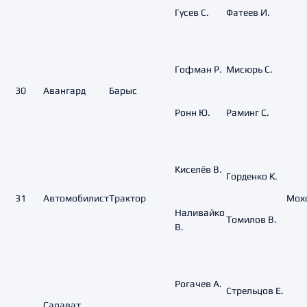
Гусев С.
Фатеев И.
Гофман Р.
Мисюрь С.
30
Авангард
Барыс
Ронн Ю.
Раминг С.
Киселёв В.
Горденко К.
31
Автомобилист
Трактор
Мохо
Наливайко
Томилов В.
В.
Рогачев А.
Стрельцов Е.
Салават