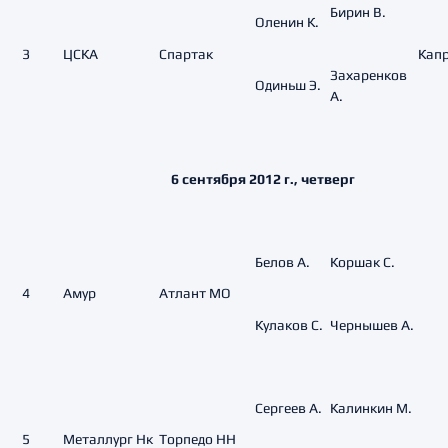
Бирин В.
Оленин К.
3
ЦСКА
Спартак
Кап
Захаренков
Одиньш Э.
А.
6 сентября 2012 г., четверг
Белов А.
Коршак С.
4
Амур
Атлант МО
Кулаков С.
Чернышев А.
Сергеев А.
Калинкин М.
5
Металлург Нк
Торпедо НН