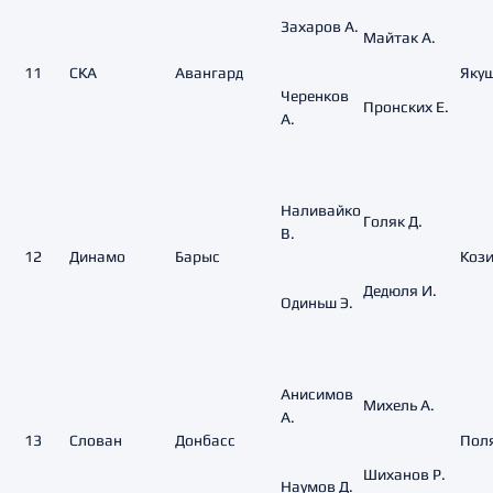
Захаров А.
Майтак А.
11
СКА
Авангард
Якуш
Черенков
Пронских Е.
А.
Наливайко
Голяк Д.
В.
12
Динамо
Барыс
Кози
Дедюля И.
Одиньш Э.
Анисимов
Михель А.
А.
13
Слован
Донбасс
Поля
Шиханов Р.
Наумов Д.