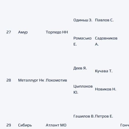
Одиньш Э.
Павлов С.
27
Амур
Торпедо НН
Ромасько
Садовников
Е.
А.
Деев Я.
Кучава Т.
28
Металлург Нк
Локомотив
Цыплаков
Новиков Н.
Ю.
Гашилов В.
Петров Е.
29
Сибирь
Атлант МО
Гонч