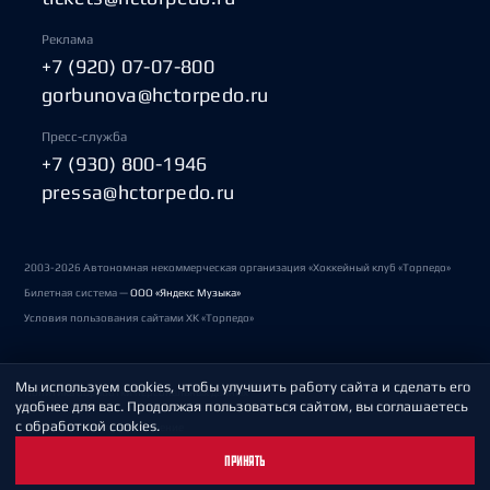
Реклама
+7 (920) 07-07-800
gorbunova@hctorpedo.ru
Пресс-служба
+7 (930) 800-1946
pressa@hctorpedo.ru
2003-2026 Автономная некоммерческая организация «Хоккейный клуб «Торпедо»
Билетная система —
ООО «Яндекс Музыка»
Условия пользования сайтами ХК «Торпедо»
Мы используем cookies, чтобы улучшить работу сайта и сделать его
Политика обработки персональных данных
удобнее для вас. Продолжая пользоваться сайтом, вы соглашаетесь
с обработкой cookies.
Пользовательское соглашение
ПРИНЯТЬ
Охрана труда