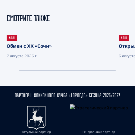
СМОТРИТЕ ТАКЖЕ
КЛУБ
КЛУБ
Обмен с ХК «Сочи»
Откры
7 августа 2026 г.
6 августа
ПАРТНЁРЫ ХОККЕЙНОГО КЛУБА «ТОРПЕДО» СЕЗОНА 2026/2027
Титульный партнёр
Генеральный партнёр