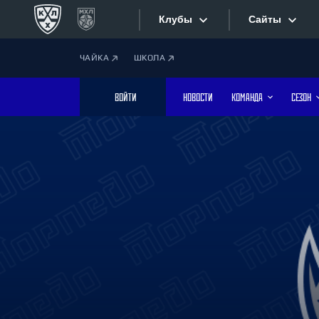
Клубы
Сайты
ЧАЙКА
ШКОЛА
Конференция «Запад»
Сайты
ВОЙТИ
НОВОСТИ
КОМАНДА
СЕЗОН
Дивизион Боброва
Лада
Видеотран
СКА
Хайлайты
Спартак
Торпедо
Текстовые
ХК Сочи
Интернет-
Дивизион Тарасова
Фотобанк
Динамо Мн
Динамо М
Приложе