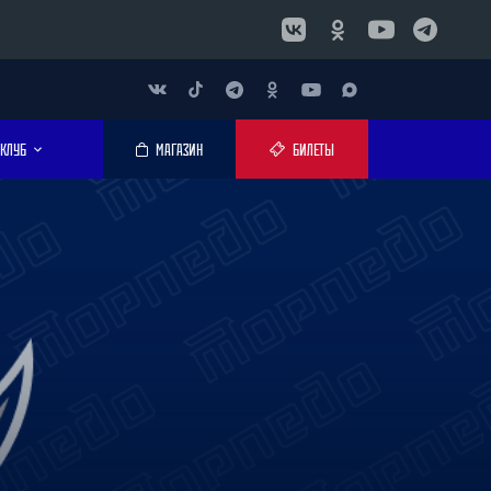
КЛУБ
МАГАЗИН
БИЛЕТЫ