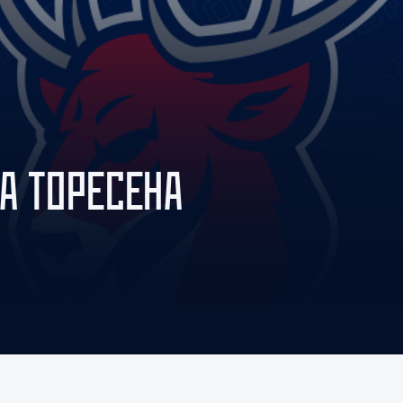
Амур
Барыс
Салават Юлаев
Сибирь
А ТОРЕСЕНА