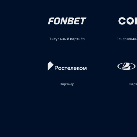
Титульный партнёр
Генеральн
Партнёр
Пар