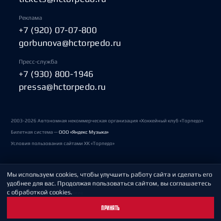
Реклама
+7 (920) 07-07-800
gorbunova@hctorpedo.ru
Пресс-служба
+7 (930) 800-1946
pressa@hctorpedo.ru
2003-2026 Автономная некоммерческая организация «Хоккейный клуб «Торпедо»
Билетная система —
ООО «Яндекс Музыка»
Условия пользования сайтами ХК «Торпедо»
Мы используем cookies, чтобы улучшить работу сайта и сделать его
Политика обработки персональных данных
удобнее для вас. Продолжая пользоваться сайтом, вы соглашаетесь
с обработкой cookies.
Пользовательское соглашение
ПРИНЯТЬ
Охрана труда