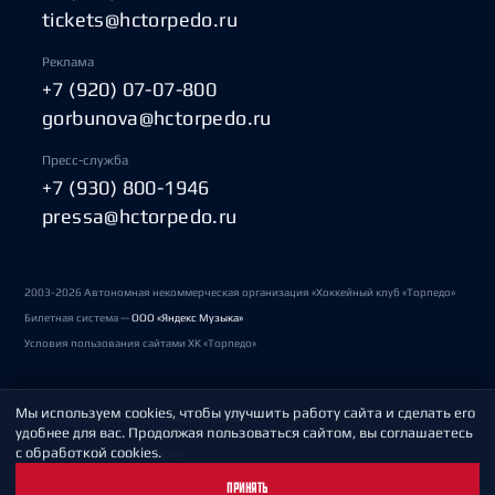
tickets@hctorpedo.ru
Реклама
+7 (920) 07-07-800
gorbunova@hctorpedo.ru
Пресс-служба
+7 (930) 800-1946
pressa@hctorpedo.ru
2003-2026 Автономная некоммерческая организация «Хоккейный клуб «Торпедо»
Билетная система —
ООО «Яндекс Музыка»
Условия пользования сайтами ХК «Торпедо»
Мы используем cookies, чтобы улучшить работу сайта и сделать его
Политика обработки персональных данных
удобнее для вас. Продолжая пользоваться сайтом, вы соглашаетесь
с обработкой cookies.
Пользовательское соглашение
ПРИНЯТЬ
Охрана труда