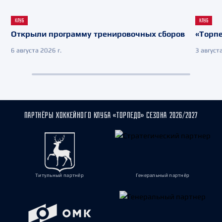
КЛУБ
КЛУБ
Открыли программу тренировочных сборов
«Торпе
6 августа 2026 г.
3 августа
ПАРТНЁРЫ ХОККЕЙНОГО КЛУБА «ТОРПЕДО» СЕЗОНА 2026/2027
Титульный партнёр
Генеральный партнёр