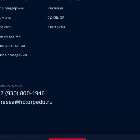
па поддержки
Реклама
исманы
СДЮШОР
сектор
Контакты
евые матчи
овые катания
ила поведения
ресс-служба
+7 (930) 800-1946
pressa@hctorpedo.ru
Пользовательское соглашение
Охрана труда