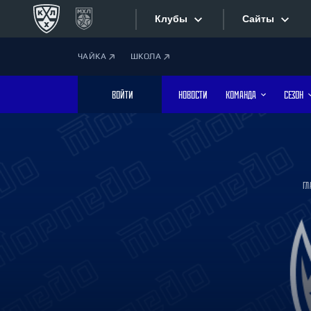
Клубы
Сайты
ЧАЙКА
ШКОЛА
Конференция «Запад»
Сайты
ВОЙТИ
НОВОСТИ
КОМАНДА
СЕЗОН
Дивизион Боброва
Лада
Видеотран
СКА
Хайлайты
Спартак
ГЛ
Торпедо
Текстовые
ХК Сочи
Интернет-
Дивизион Тарасова
Фотобанк
Динамо Мн
Динамо М
Приложе