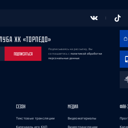
ЛУБА ХК «ТОРПЕДО»
Подписываясь на рассылку, Вы
ПОДПИСАТЬСЯ
соглашаетесь
с
политикой обработки
персональных данных
СЕЗОН
МЕДИА
ФАН-
Текстовые трансляции
Видеоматериалы
Прог
Календарь игр КХЛ
Видеотрансляции
Кале