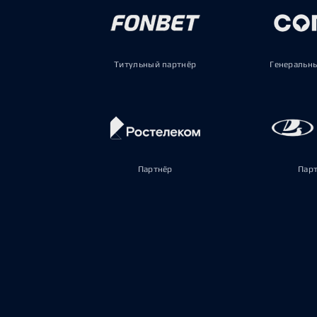
Титульный партнёр
Генеральн
Партнёр
Пар