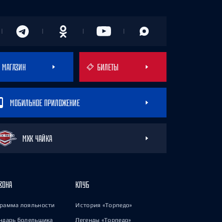
МАГАЗИН
БИЛЕТЫ
МОБИЛЬНОЕ ПРИЛОЖЕНИЕ
МХК ЧАЙКА
ЗОНА
КЛУБ
рамма лояльности
История «Торпедо»
ндарь болельщика
Легенды «Торпедо»