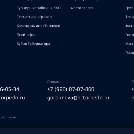
Турнирные таблицы КХЛ
Фотогалерея
Груп
Статистика игроков
Тал
Календарь игр «Торпедо»
Фан-
Плей-офф
Гост
Кубок Губернатора
Масс
Прав
Реклама
П
06-05-34
+7 (920) 07-07-800
torpedo.ru
gorbunova@hctorpedo.ru
б «Торпедо»
Политика обработки персональных данных