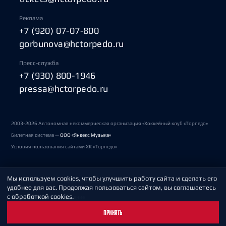
Реклама
+7 (920) 07-07-800
gorbunova@hctorpedo.ru
Пресс-служба
+7 (930) 800-1946
pressa@hctorpedo.ru
2003-2026 Автономная некоммерческая организация «Хоккейный клуб «Торпедо»
Билетная система —
ООО «Яндекс Музыка»
Условия пользования сайтами ХК «Торпедо»
Мы используем cookies, чтобы улучшить работу сайта и сделать его
Политика обработки персональных данных
удобнее для вас. Продолжая пользоваться сайтом, вы соглашаетесь
с обработкой cookies.
Пользовательское соглашение
ПРИНЯТЬ
Охрана труда