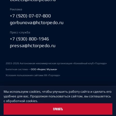
Реклама
+7 (920) 07-07-800
gorbunova@hctorpedo.ru
Пресс-служба
+7 (930) 800-1946
pressa@hctorpedo.ru
2003-2026 Автономная некоммерческая организация «Хоккейный клуб «Торпедо»
Билетная система —
ООО «Яндекс Музыка»
Условия пользования сайтами ХК «Торпедо»
Мы используем cookies, чтобы улучшить работу сайта и сделать его
Политика обработки персональных данных
удобнее для вас. Продолжая пользоваться сайтом, вы соглашаетесь
с обработкой cookies.
Пользовательское соглашение
ПРИНЯТЬ
Охрана труда