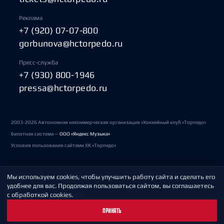
Реклама
+7 (920) 07-07-800
gorbunova@hctorpedo.ru
Пресс-служба
+7 (930) 800-1946
pressa@hctorpedo.ru
2003-2026 Автономная некоммерческая организация «Хоккейный клуб «Торпедо»
Билетная система —
ООО «Яндекс Музыка»
Условия пользования сайтами ХК «Торпедо»
Мы используем cookies, чтобы улучшить работу сайта и сделать его
Политика обработки персональных данных
удобнее для вас. Продолжая пользоваться сайтом, вы соглашаетесь
с обработкой cookies.
Пользовательское соглашение
ПРИНЯТЬ
Охрана труда