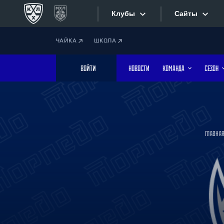
Клубы
Сайты
ЧАЙКА
ШКОЛА
Конференция «Запад»
Сайты
ВОЙТИ
НОВОСТИ
КОМАНДА
СЕЗОН
Дивизион Боброва
Лада
Видеотран
СКА
Хайлайты
Спартак
ГЛАВНА
Торпедо
Текстовые
ХК Сочи
Интернет-
Дивизион Тарасова
Фотобанк
Динамо Мн
Динамо М
Приложе