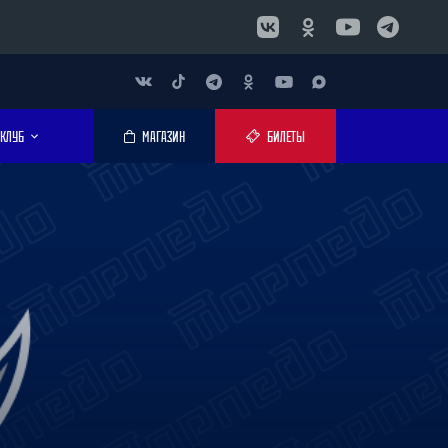
КЛУБ
МАГАЗИН
БИЛЕТЫ