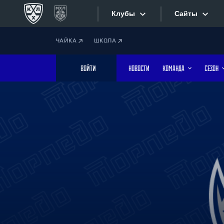
Клубы
Сайты
ЧАЙКА
ШКОЛА
Конференция «Запад»
Сайты
ВОЙТИ
НОВОСТИ
КОМАНДА
СЕЗОН
Дивизион Боброва
Лада
Видеотран
СКА
Хайлайты
Спартак
Торпедо
Текстовые
ХК Сочи
Интернет-
Дивизион Тарасова
Фотобанк
Динамо Мн
Динамо М
Приложе