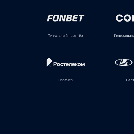
Титульный партнёр
Генеральн
Партнёр
Пар