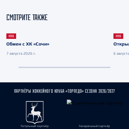
СМОТРИТЕ ТАКЖЕ
КЛУБ
КЛУБ
Обмен с ХК «Сочи»
Откры
7 августа 2026 г.
6 августа
ПАРТНЁРЫ ХОККЕЙНОГО КЛУБА «ТОРПЕДО» СЕЗОНА 2026/2027
Титульный партнёр
Генеральный партнёр