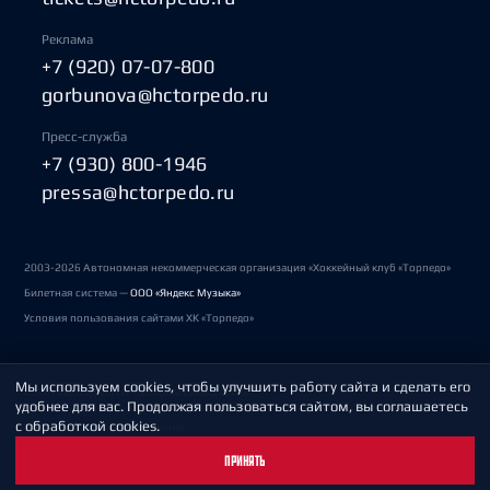
Реклама
+7 (920) 07-07-800
gorbunova@hctorpedo.ru
Пресс-служба
+7 (930) 800-1946
pressa@hctorpedo.ru
2003-2026 Автономная некоммерческая организация «Хоккейный клуб «Торпедо»
Билетная система —
ООО «Яндекс Музыка»
Условия пользования сайтами ХК «Торпедо»
Мы используем cookies, чтобы улучшить работу сайта и сделать его
Политика обработки персональных данных
удобнее для вас. Продолжая пользоваться сайтом, вы соглашаетесь
с обработкой cookies.
Пользовательское соглашение
ПРИНЯТЬ
Охрана труда