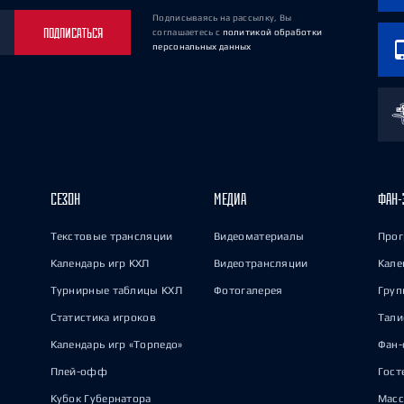
Подписываясь на рассылку, Вы
ПОДПИСАТЬСЯ
соглашаетесь
с
политикой обработки
персональных данных
СЕЗОН
МЕДИА
ФАН-
Текстовые трансляции
Видеоматериалы
Прог
Календарь игр КХЛ
Видеотрансляции
Кале
Турнирные таблицы КХЛ
Фотогалерея
Груп
Статистика игроков
Тал
Календарь игр «Торпедо»
Фан-
Плей-офф
Гост
Кубок Губернатора
Масс