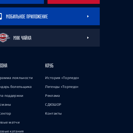
МОБИЛЬНОЕ ПРИЛОЖЕНИЕ
МХК ЧАЙКА
ЗОНА
КЛУБ
рамма лояльности
История «Торпедо»
ндарь болельщика
Легенды «Торпедо»
па поддержки
Реклама
исманы
СДЮШОР
сектор
Контакты
евые матчи
овые катания