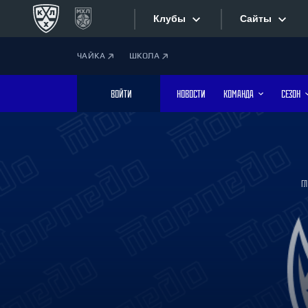
Клубы
Сайты
ЧАЙКА
ШКОЛА
Конференция «Запад»
Сайты
ВОЙТИ
НОВОСТИ
КОМАНДА
СЕЗОН
Дивизион Боброва
Лада
Видеотран
СКА
Хайлайты
Спартак
Г
Торпедо
Текстовые
ХК Сочи
Интернет-
Дивизион Тарасова
Фотобанк
Динамо Мн
Динамо М
Приложе