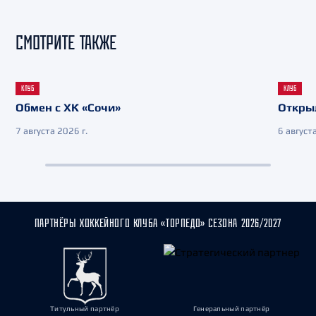
СМОТРИТЕ ТАКЖЕ
КЛУБ
КЛУБ
Обмен с ХК «Сочи»
Откры
7 августа 2026 г.
6 августа
ПАРТНЁРЫ ХОККЕЙНОГО КЛУБА «ТОРПЕДО» СЕЗОНА 2026/2027
Титульный партнёр
Генеральный партнёр