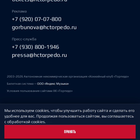
Реклама
+7 (920) 07-07-800
gorbunova@hctorpedo.ru
Пресс-служба
+7 (930) 800-1946
pressa@hctorpedo.ru
2003-2026 Автономная некоммерческая организация «Хоккейный клуб «Торпедо»
Билетная система —
ООО «Яндекс Музыка»
Условия пользования сайтами ХК «Торпедо»
Мы используем cookies, чтобы улучшить работу сайта и сделать его
Политика обработки персональных данных
удобнее для вас. Продолжая пользоваться сайтом, вы соглашаетесь
с обработкой cookies.
Пользовательское соглашение
ПРИНЯТЬ
Охрана труда