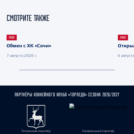
СМОТРИТЕ ТАКЖЕ
КЛУБ
КЛУБ
Обмен с ХК «Сочи»
Откры
7 августа 2026 г.
6 августа
ПАРТНЁРЫ ХОККЕЙНОГО КЛУБА «ТОРПЕДО» СЕЗОНА 2026/2027
Титульный партнёр
Генеральный партнёр