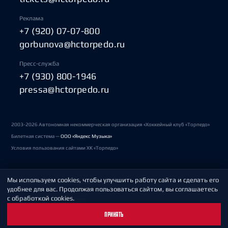
Реклама
+7 (920) 07-07-800
gorbunova@hctorpedo.ru
Пресс-служба
+7 (930) 800-1946
pressa@hctorpedo.ru
2003-2026 Автономная некоммерческая организация «Хоккейный клуб «Торпедо»
Билетная система —
ООО «Яндекс Музыка»
Условия пользования сайтами ХК «Торпедо»
Мы используем cookies, чтобы улучшить работу сайта и сделать его
Политика обработки персональных данных
удобнее для вас. Продолжая пользоваться сайтом, вы соглашаетесь
с обработкой cookies.
Пользовательское соглашение
ПРИНЯТЬ
Охрана труда