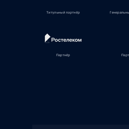
Титульный партнёр
Генеральн
Партнёр
Пар