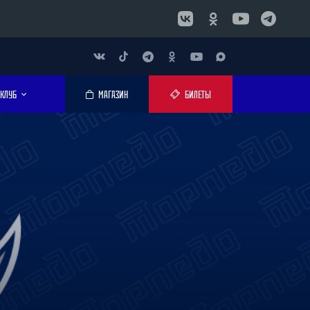
КЛУБ
МАГАЗИН
БИЛЕТЫ