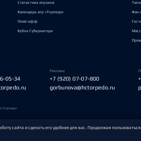
Статистика игроков
Тал
Календарь игр «Торпедо»
Фан-
Плей-офф
Гост
Кубок Губернатора
Масс
Прав
Реклама
П
06-05-34
+7 (920) 07-07-800
torpedo.ru
gorbunova@hctorpedo.ru
б «Торпедо»
Политика обработки персональных данных
аботу сайта и сделать его удобнее для вас. Продолжая пользоваться