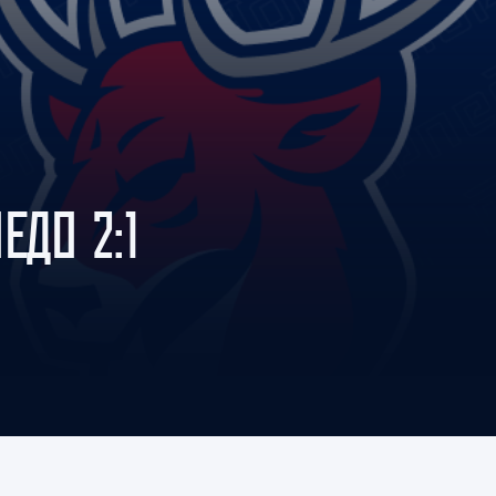
Амур
Барыс
Салават Юлаев
Сибирь
ЕДО 2:1