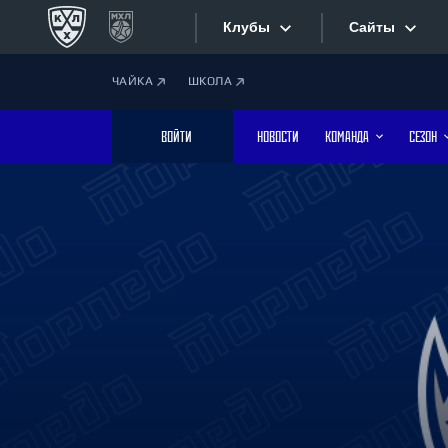
Клубы
Сайты
ЧАЙКА
ШКОЛА
Конференция «Запад»
Сайты
ВОЙТИ
НОВОСТИ
КОМАНДА
СЕЗОН
Дивизион Боброва
Лада
Видеотран
СКА
Хайлайты
Спартак
Торпедо
Текстовые
ХК Сочи
Интернет-
Дивизион Тарасова
Фотобанк
Динамо Мн
Динамо М
Приложе