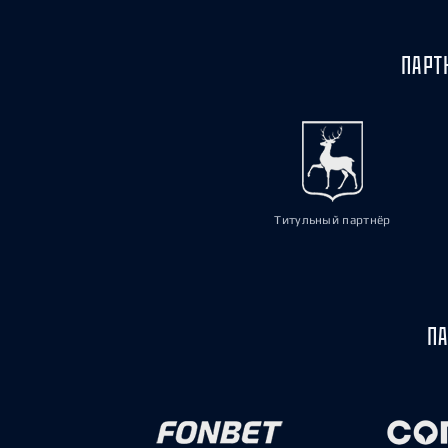
ПАРТ
Титульный партнёр
ПА