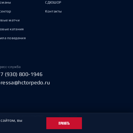
исманы
СДЮШОР
сектор
Контакты
евые матчи
овые катания
ила поведения
ресс-служба
+7 (930) 800-1946
pressa@hctorpedo.ru
Пользовательское соглашение
Охрана труда
 сайтом, вы
ПРИНЯТЬ