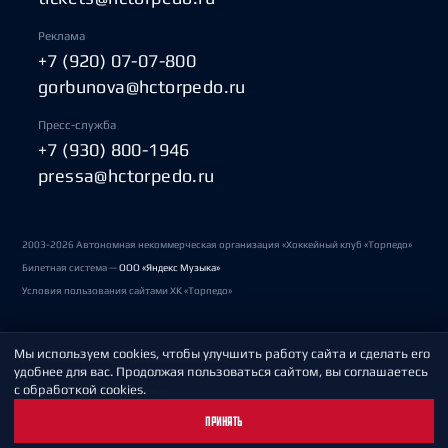
Реклама
+7 (920) 07-07-800
gorbunova@hctorpedo.ru
Пресс-служба
+7 (930) 800-1946
pressa@hctorpedo.ru
2003-2026 Автономная некоммерческая организация «Хоккейный клуб «Торпедо»
Билетная система —
ООО «Яндекс Музыка»
Условия пользования сайтами ХК «Торпедо»
Мы используем cookies, чтобы улучшить работу сайта и сделать его
Политика обработки персональных данных
удобнее для вас. Продолжая пользоваться сайтом, вы соглашаетесь
с обработкой cookies.
Пользовательское соглашение
ПРИНЯТЬ
Охрана труда