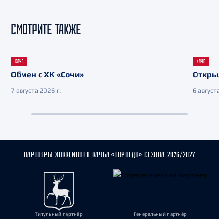
СМОТРИТЕ ТАКЖЕ
КЛУБ
КЛУБ
Обмен с ХК «Сочи»
Откры
7 августа 2026 г.
6 августа
ПАРТНЁРЫ ХОККЕЙНОГО КЛУБА «ТОРПЕДО» СЕЗОНА 2026/2027
Титульный партнёр
Генеральный партнёр