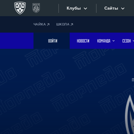
Клубы
Сайты
ЧАЙКА
ШКОЛА
Конференция «Запад»
Сайты
ВОЙТИ
НОВОСТИ
КОМАНДА
СЕЗОН
Дивизион Боброва
Лада
Видеотран
СКА
Хайлайты
Спартак
Г
Торпедо
Текстовые
ХК Сочи
Интернет-
Дивизион Тарасова
Фотобанк
Динамо Мн
Динамо М
Приложе