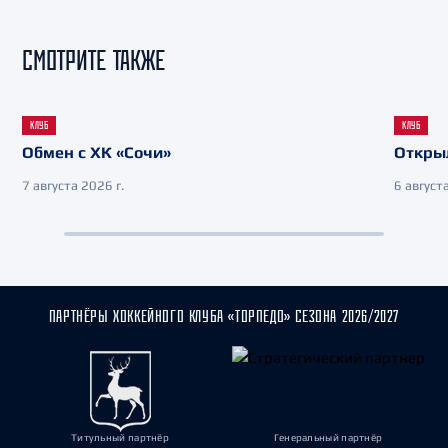
СМОТРИТЕ ТАКЖЕ
КЛУБ
КЛУБ
Обмен с ХК «Сочи»
Откры
7 августа 2026 г.
6 августа
ПАРТНЁРЫ ХОККЕЙНОГО КЛУБА «ТОРПЕДО» СЕЗОНА 2026/2027
Титульный партнёр
Генеральный партнёр