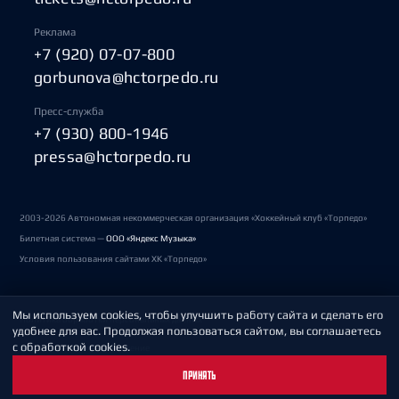
Реклама
+7 (920) 07-07-800
gorbunova@hctorpedo.ru
Пресс-служба
+7 (930) 800-1946
pressa@hctorpedo.ru
2003-2026 Автономная некоммерческая организация «Хоккейный клуб «Торпедо»
Билетная система —
ООО «Яндекс Музыка»
Условия пользования сайтами ХК «Торпедо»
Мы используем cookies, чтобы улучшить работу сайта и сделать его
Политика обработки персональных данных
удобнее для вас. Продолжая пользоваться сайтом, вы соглашаетесь
с обработкой cookies.
Пользовательское соглашение
ПРИНЯТЬ
Охрана труда