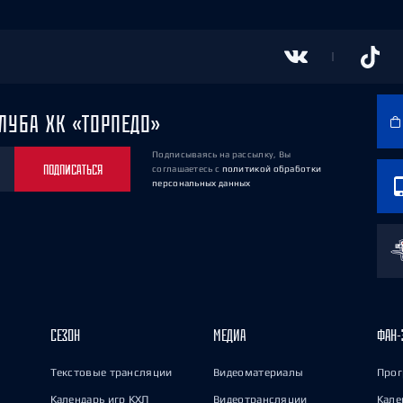
ЛУБА ХК «ТОРПЕДО»
Подписываясь на рассылку, Вы
ПОДПИСАТЬСЯ
соглашаетесь
с
политикой обработки
персональных данных
СЕЗОН
МЕДИА
ФАН-
Текстовые трансляции
Видеоматериалы
Прог
Календарь игр КХЛ
Видеотрансляции
Кале