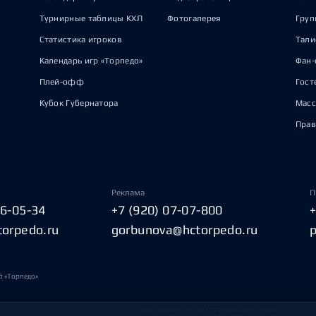
Турнирные таблицы КХЛ
Фотогалерея
Груп
Статистика игроков
Тал
Календарь игр «Торпедо»
Фан-
Плей-офф
Гост
Кубок Губернатора
Масс
Прав
Реклама
П
06-05-34
+7 (920) 07-07-800
torpedo.ru
gorbunova@hctorpedo.ru
б «Торпедо»
Политика обработки персональных данных