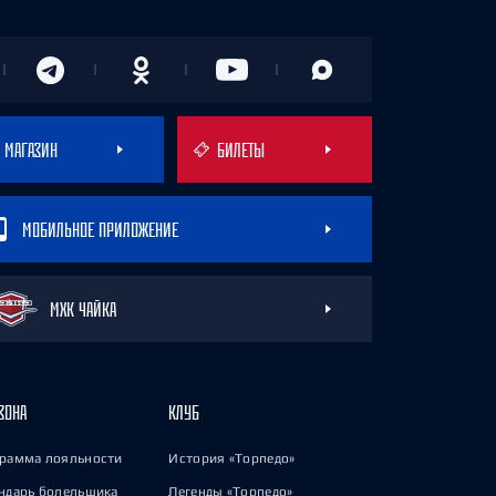
МАГАЗИН
БИЛЕТЫ
МОБИЛЬНОЕ ПРИЛОЖЕНИЕ
МХК ЧАЙКА
ЗОНА
КЛУБ
рамма лояльности
История «Торпедо»
ндарь болельщика
Легенды «Торпедо»