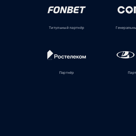
Титульный партнёр
Генеральн
Партнёр
Пар