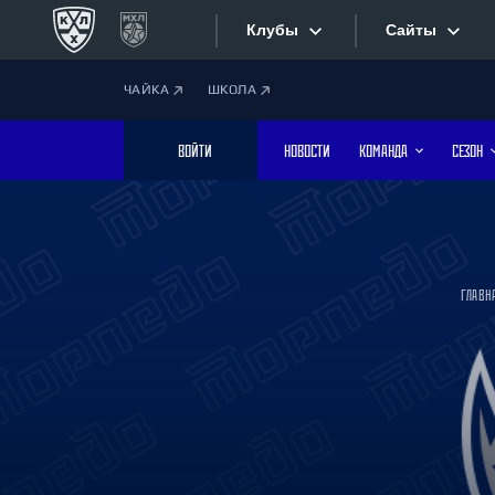
Клубы
Сайты
ЧАЙКА
ШКОЛА
Конференция «Запад»
Сайты
ВОЙТИ
НОВОСТИ
КОМАНДА
СЕЗОН
Дивизион Боброва
Лада
Видеотран
СКА
Хайлайты
Спартак
ГЛАВН
Торпедо
Текстовые
ХК Сочи
Интернет-
Дивизион Тарасова
Фотобанк
Динамо Мн
Динамо М
Приложе