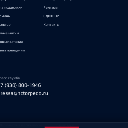
па поддержки
Реклама
исманы
СДЮШОР
сектор
Контакты
евые матчи
овые катания
ила поведения
ресс-служба
+7 (930) 800-1946
pressa@hctorpedo.ru
Пользовательское соглашение
Охрана труда