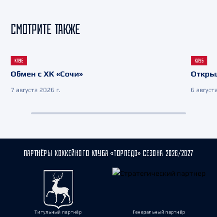
СМОТРИТЕ ТАКЖЕ
КЛУБ
КЛУБ
Обмен с ХК «Сочи»
Откры
7 августа 2026 г.
6 августа
ПАРТНЁРЫ ХОККЕЙНОГО КЛУБА «ТОРПЕДО» СЕЗОНА 2026/2027
Титульный партнёр
Генеральный партнёр