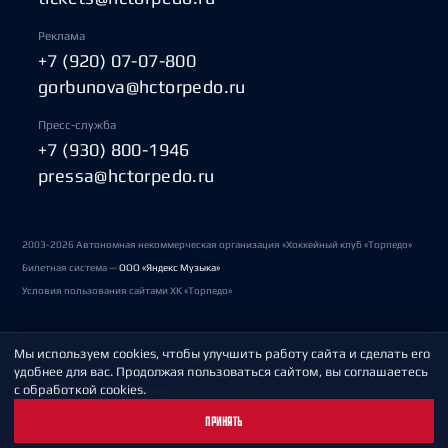
Реклама
+7 (920) 07-07-800
gorbunova@hctorpedo.ru
Пресс-служба
+7 (930) 800-1946
pressa@hctorpedo.ru
2003-2026 Автономная некоммерческая организация «Хоккейный клуб «Торпедо»
Билетная система —
ООО «Яндекс Музыка»
Условия пользования сайтами ХК «Торпедо»
Мы используем cookies, чтобы улучшить работу сайта и сделать его
Политика обработки персональных данных
удобнее для вас. Продолжая пользоваться сайтом, вы соглашаетесь
с обработкой cookies.
Пользовательское соглашение
ПРИНЯТЬ
Охрана труда