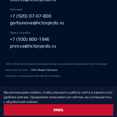
Реклама
+7 (920) 07-07-800
gorbunova@hctorpedo.ru
Пресс-служба
+7 (930) 800-1946
pressa@hctorpedo.ru
2003-2026 Автономная некоммерческая организация «Хоккейный клуб «Торпедо»
Билетная система —
ООО «Яндекс Музыка»
Условия пользования сайтами ХК «Торпедо»
Мы используем cookies, чтобы улучшить работу сайта и сделать его
Политика обработки персональных данных
удобнее для вас. Продолжая пользоваться сайтом, вы соглашаетесь
с обработкой cookies.
Пользовательское соглашение
ПРИНЯТЬ
Охрана труда