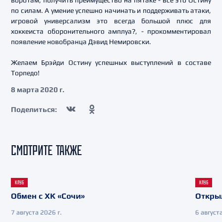
воротам, получить преимущество на пятаке - все это Остину
по силам. А умение успешно начинать и поддерживать атаки,
игровой универсализм это всегда большой плюс для
хоккеиста оборонительного амплуа?, - прокомментировал
появление новобранца Дэвид Немировски.
Желаем Брэйди Остину успешных выступлений в составе
Торпедо!
8 марта 2020 г.
Поделиться:
СМОТРИТЕ ТАКЖЕ
КЛУБ
КЛУБ
Обмен с ХК «Сочи»
Откры
7 августа 2026 г.
6 августа