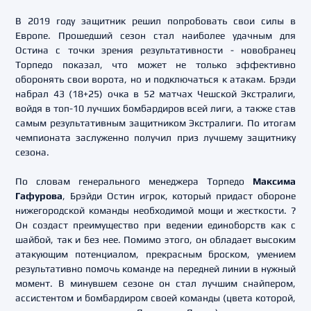
В 2019 году защитник решил попробовать свои силы в
Европе. Прошедший сезон стал наиболее удачным для
Остина с точки зрения результативности - новобранец
Торпедо показал, что может не только эффективно
оборонять свои ворота, но и подключаться к атакам. Брэди
набрал 43 (18+25) очка в 52 матчах Чешской Экстралиги,
войдя в топ-10 лучших бомбардиров всей лиги, а также став
самым результативным защитником Экстралиги. По итогам
чемпионата заслуженно получил приз лучшему защитнику
сезона.
По словам генерального менеджера Торпедо
Максима
Гафурова
, Брэйди Остин игрок, который придаст обороне
нижегородской команды необходимой мощи и жесткости. ?
Он создаст преимущество при ведении единоборств как с
шайбой, так и без нее. Помимо этого, он обладает высоким
атакующим потенциалом, прекрасным броском, умением
результативно помочь команде на передней линии в нужный
момент. В минувшем сезоне он стал лучшим снайпером,
ассистентом и бомбардиром своей команды (цвета которой,