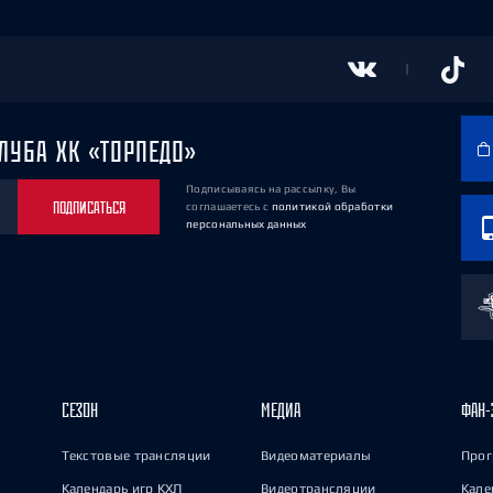
ЛУБА ХК «ТОРПЕДО»
Подписываясь на рассылку, Вы
ПОДПИСАТЬСЯ
соглашаетесь
с
политикой обработки
персональных данных
СЕЗОН
МЕДИА
ФАН-
Текстовые трансляции
Видеоматериалы
Прог
Календарь игр КХЛ
Видеотрансляции
Кале