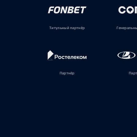
Титульный партнёр
Генеральн
Партнёр
Пар