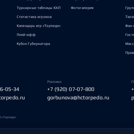
Турнирные таблицы КХЛ
Фотогалерея
Груп
Статистика игроков
Тал
Календарь игр «Торпедо»
Фан-
Плей-офф
Гост
Кубок Губернатора
Масс
Прав
Реклама
П
06-05-34
+7 (920) 07-07-800
torpedo.ru
gorbunova@hctorpedo.ru
б «Торпедо»
Политика обработки персональных данных