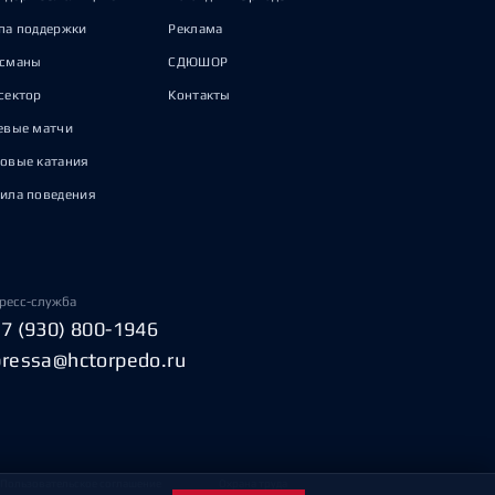
па поддержки
Реклама
исманы
СДЮШОР
сектор
Контакты
евые матчи
овые катания
ила поведения
ресс-служба
+7 (930) 800-1946
pressa@hctorpedo.ru
Пользовательское соглашение
Охрана труда