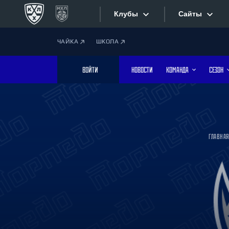
Клубы
Сайты
ЧАЙКА
ШКОЛА
Конференция «Запад»
Сайты
ВОЙТИ
НОВОСТИ
КОМАНДА
СЕЗОН
Дивизион Боброва
Лада
Видеотран
СКА
Хайлайты
Спартак
ГЛАВНА
Торпедо
Текстовые
ХК Сочи
Интернет-
Дивизион Тарасова
Фотобанк
Динамо Мн
Динамо М
Приложе