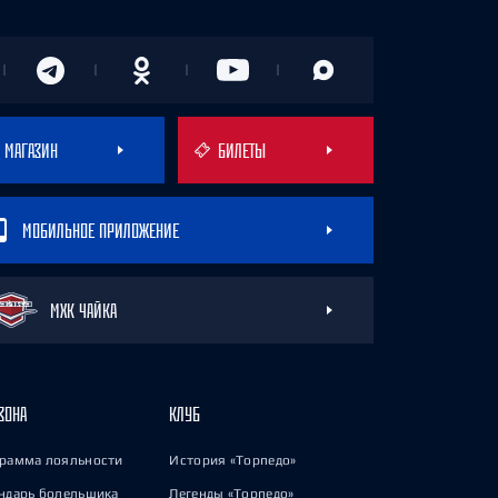
МАГАЗИН
БИЛЕТЫ
МОБИЛЬНОЕ ПРИЛОЖЕНИЕ
МХК ЧАЙКА
ЗОНА
КЛУБ
рамма лояльности
История «Торпедо»
ндарь болельщика
Легенды «Торпедо»