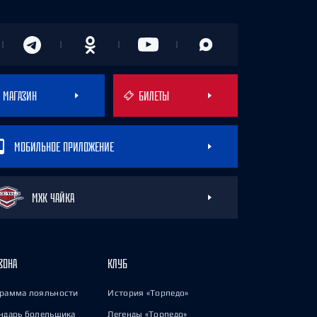
МАГАЗИН
БИЛЕТЫ
МОБИЛЬНОЕ ПРИЛОЖЕНИЕ
МХК ЧАЙКА
ЗОНА
КЛУБ
рамма лояльности
История «Торпедо»
ндарь болельщика
Легенды «Торпедо»