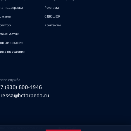
па поддержки
Реклама
исманы
СДЮШОР
сектор
Контакты
евые матчи
овые катания
ила поведения
ресс-служба
+7 (930) 800-1946
pressa@hctorpedo.ru
Пользовательское соглашение
Охрана труда