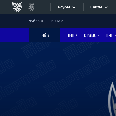
Клубы
Сайты
ЧАЙКА
ШКОЛА
Конференция «Запад»
Сайты
ВОЙТИ
НОВОСТИ
КОМАНДА
СЕЗОН
Дивизион Боброва
Лада
Видеотран
СКА
Хайлайты
Спартак
Торпедо
Текстовые
ХК Сочи
Интернет-
Дивизион Тарасова
Фотобанк
Динамо Мн
Динамо М
Приложе