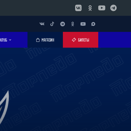
КЛУБ
МАГАЗИН
БИЛЕТЫ