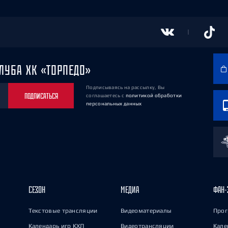
ЛУБА ХК «ТОРПЕДО»
Подписываясь на рассылку, Вы
ПОДПИСАТЬСЯ
соглашаетесь
с
политикой обработки
персональных данных
СЕЗОН
МЕДИА
ФАН-
Текстовые трансляции
Видеоматериалы
Прог
Календарь игр КХЛ
Видеотрансляции
Кале