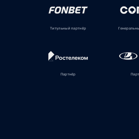
Титульный партнёр
Генеральн
Партнёр
Пар