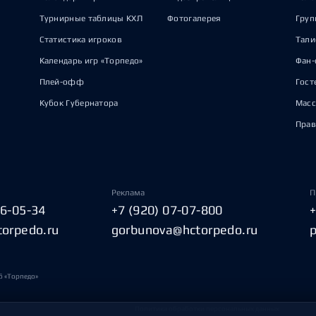
Турнирные таблицы КХЛ
Фотогалерея
Груп
Статистика игроков
Тал
Календарь игр «Торпедо»
Фан-
Плей-офф
Гост
Кубок Губернатора
Масс
Прав
Реклама
П
06-05-34
+7 (920) 07-07-800
torpedo.ru
gorbunova@hctorpedo.ru
б «Торпедо»
Политика обработки персональных данных