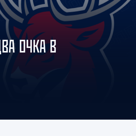
Амур
Барыс
Салават Юлаев
Сибирь
ВА ОЧКА В