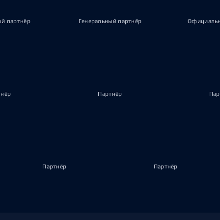
ый партнёр
Генеральный партнёр
Официальн
тнёр
Партнёр
Пар
Партнёр
Партнёр