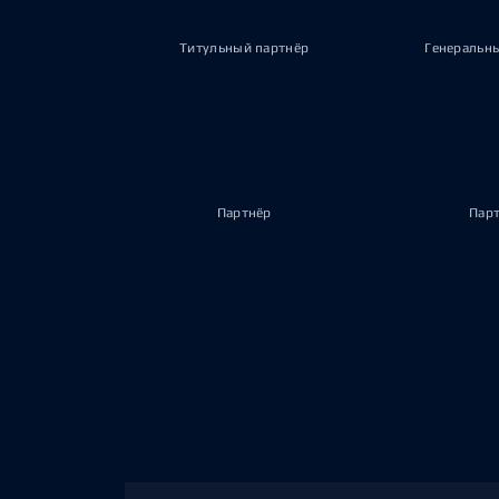
Титульный партнёр
Генеральн
Партнёр
Пар