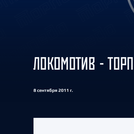
Локомотив
Северсталь
ЦСКА
Шанхайские Драконы
ЛОКОМОТИВ - ТОРП
8 сентября 2011 г.