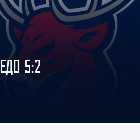
Амур
Барыс
Салават Юлаев
Сибирь
ЕДО 5:2