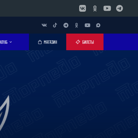
КЛУБ
МАГАЗИН
БИЛЕТЫ