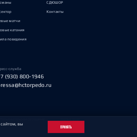
исманы
СДЮШОР
сектор
Контакты
евые матчи
овые катания
ила поведения
ресс-служба
+7 (930) 800-1946
pressa@hctorpedo.ru
Пользовательское соглашение
Охрана труда
 сайтом, вы
ПРИНЯТЬ