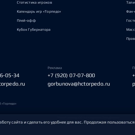
Статистика игроков
Тал
Календарь игр «Торпедо»
Фан-
Плей-офф
Гост
Кубок Губернатора
Масс
Прав
Реклама
П
06-05-34
+7 (920) 07-07-800
torpedo.ru
gorbunova@hctorpedo.ru
б «Торпедо»
Политика обработки персональных данных
аботу сайта и сделать его удобнее для вас. Продолжая пользоваться