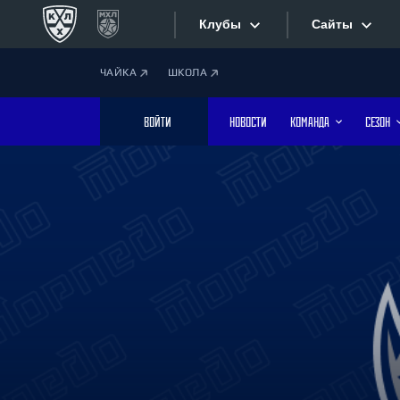
Клубы
Сайты
ЧАЙКА
ШКОЛА
Конференция «Запад»
Сайты
ВОЙТИ
НОВОСТИ
КОМАНДА
СЕЗОН
Дивизион Боброва
Лада
Видеотран
СКА
Хайлайты
Спартак
Торпедо
Текстовые
ХК Сочи
Интернет-
Дивизион Тарасова
Фотобанк
Динамо Мн
Динамо М
Приложе