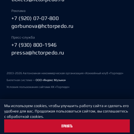
Реклама
+7 (920) 07-07-800
gorbunova@hctorpedo.ru
Пресс-служба
+7 (930) 800-1946
pressa@hctorpedo.ru
2003-2026 Автономная некоммерческая организация «Хоккейный клуб «Торпедо»
Билетная система —
ООО «Яндекс Музыка»
Условия пользования сайтами ХК «Торпедо»
Мы используем cookies, чтобы улучшить работу сайта и сделать его
Политика обработки персональных данных
удобнее для вас. Продолжая пользоваться сайтом, вы соглашаетесь
с обработкой cookies.
Пользовательское соглашение
ПРИНЯТЬ
Охрана труда