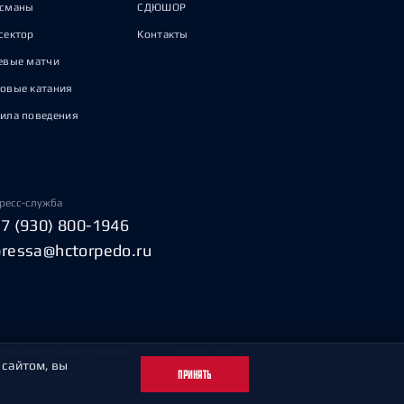
исманы
СДЮШОР
сектор
Контакты
евые матчи
овые катания
ила поведения
ресс-служба
+7 (930) 800-1946
pressa@hctorpedo.ru
Пользовательское соглашение
Охрана труда
 сайтом, вы
ПРИНЯТЬ