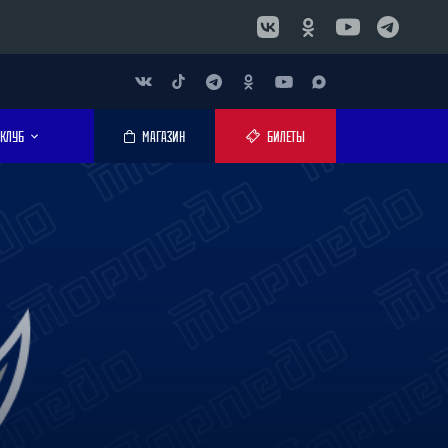
КЛУБ
МАГАЗИН
БИЛЕТЫ