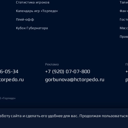
Статистика игроков
Тал
Календарь игр «Торпедо»
Фан-
Плей-офф
Гост
Кубок Губернатора
Масс
Прав
Реклама
П
06-05-34
+7 (920) 07-07-800
torpedo.ru
gorbunova@hctorpedo.ru
б «Торпедо»
Политика обработки персональных данных
аботу сайта и сделать его удобнее для вас. Продолжая пользоваться