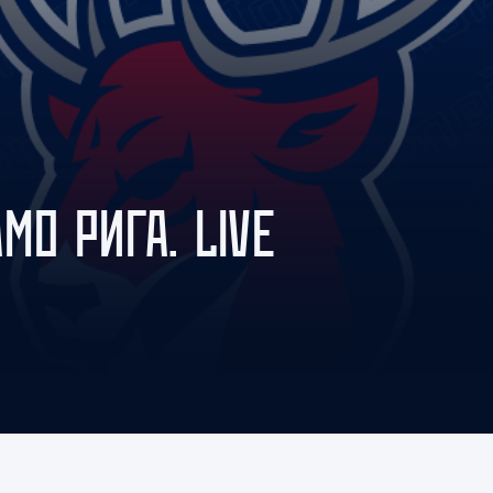
Амур
Барыс
Салават Юлаев
Сибирь
МО РИГА. LIVE