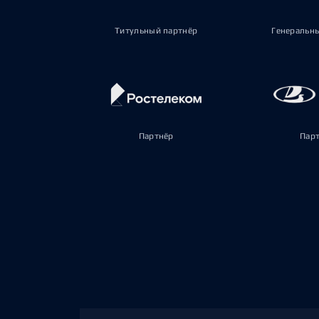
Титульный партнёр
Генеральн
Партнёр
Пар