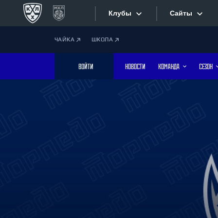
Клубы
Сайты
ЧАЙКА
ШКОЛА
Конференция «Запад»
Сайты
ВОЙТИ
НОВОСТИ
КОМАНДА
СЕЗОН
Дивизион Боброва
Лада
Видеотран
СКА
Хайлайты
Спартак
Торпедо
Текстовые
ХК Сочи
Интернет-
Дивизион Тарасова
Фотобанк
Динамо Мн
Динамо М
Приложе