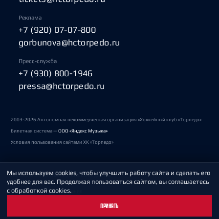
Реклама
+7 (920) 07-07-800
gorbunova@hctorpedo.ru
Пресс-служба
+7 (930) 800-1946
pressa@hctorpedo.ru
2003-2026 Автономная некоммерческая организация «Хоккейный клуб «Торпедо»
Билетная система —
ООО «Яндекс Музыка»
Условия пользования сайтами ХК «Торпедо»
Мы используем cookies, чтобы улучшить работу сайта и сделать его
Политика обработки персональных данных
удобнее для вас. Продолжая пользоваться сайтом, вы соглашаетесь
с обработкой cookies.
Пользовательское соглашение
ПРИНЯТЬ
Охрана труда