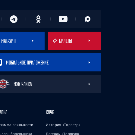
МАГАЗИН
БИЛЕТЫ
МОБИЛЬНОЕ ПРИЛОЖЕНИЕ
МХК ЧАЙКА
ЗОНА
КЛУБ
рамма лояльности
История «Торпедо»
ндарь болельщика
Легенды «Торпедо»