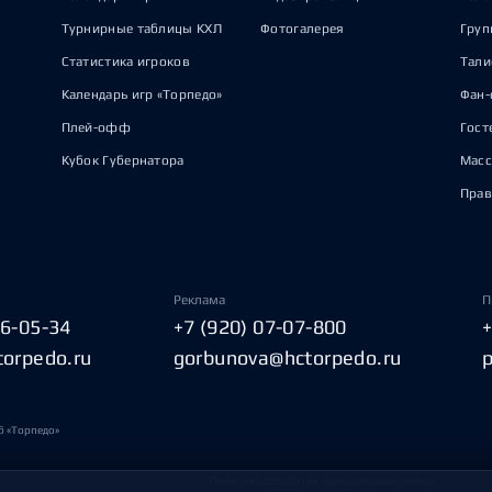
Турнирные таблицы КХЛ
Фотогалерея
Груп
Статистика игроков
Тал
Календарь игр «Торпедо»
Фан-
Плей-офф
Гост
Кубок Губернатора
Масс
Прав
Реклама
П
06-05-34
+7 (920) 07-07-800
torpedo.ru
gorbunova@hctorpedo.ru
б «Торпедо»
Политика обработки персональных данных