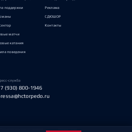
па поддержки
Реклама
исманы
СДЮШОР
сектор
Контакты
евые матчи
овые катания
ила поведения
ресс-служба
+7 (930) 800-1946
pressa@hctorpedo.ru
Пользовательское соглашение
Охрана труда