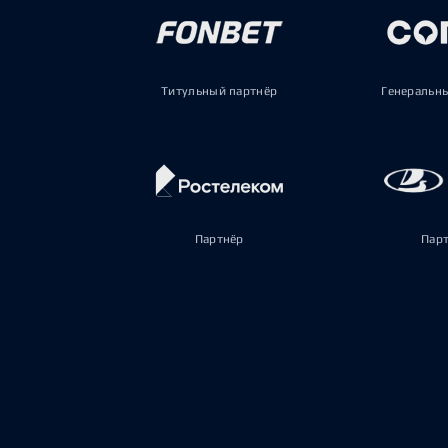
Титульный партнёр
Генеральн
Партнёр
Пар