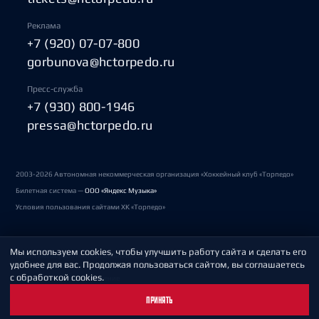
Реклама
+7 (920) 07-07-800
gorbunova@hctorpedo.ru
Пресс-служба
+7 (930) 800-1946
pressa@hctorpedo.ru
2003-2026 Автономная некоммерческая организация «Хоккейный клуб «Торпедо»
Билетная система —
ООО «Яндекс Музыка»
Условия пользования сайтами ХК «Торпедо»
Мы используем cookies, чтобы улучшить работу сайта и сделать его
Политика обработки персональных данных
удобнее для вас. Продолжая пользоваться сайтом, вы соглашаетесь
с обработкой cookies.
Пользовательское соглашение
ПРИНЯТЬ
Охрана труда