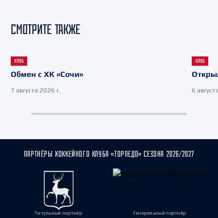
СМОТРИТЕ ТАКЖЕ
КЛУБ
КЛУБ
Обмен с ХК «Сочи»
Откры
7 августа 2026 г.
6 августа
ПАРТНЁРЫ ХОККЕЙНОГО КЛУБА «ТОРПЕДО» СЕЗОНА 2026/2027
Титульный партнёр
Генеральный партнёр