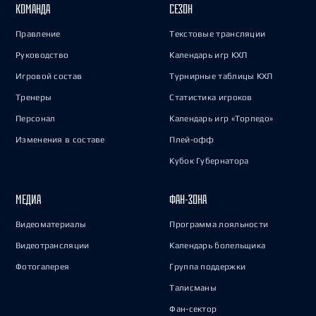
КОМАНДА
СЕЗОН
Правление
Текстовые трансляции
Руководство
Календарь игр КХЛ
Игровой состав
Турнирные таблицы КХЛ
Тренеры
Статистика игроков
Персонал
Календарь игр «Торпедо»
Изменения в составе
Плей-офф
Кубок Губернатора
МЕДИА
ФАН-ЗОНА
Видеоматериалы
Программа лояльности
Видеотрансляции
Календарь болельщика
Фотогалерея
Группа поддержки
Талисманы
Фан-сектор