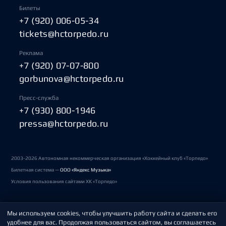
Билеты
+7 (920) 006-05-34
tickets@hctorpedo.ru
Реклама
+7 (920) 07-07-800
gorbunova@hctorpedo.ru
Пресс-служба
+7 (930) 800-1946
pressa@hctorpedo.ru
2003-2026 Автономная некоммерческая организация «Хоккейный клуб «Торпедо»
Билетная система —
ООО «Яндекс Музыка»
Условия пользования сайтами ХК «Торпедо»
Мы используем cookies, чтобы улучшить работу сайта и сделать его
Политика обработки персональных данных
удобнее для вас. Продолжая пользоваться сайтом, вы соглашаетесь