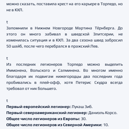
можно сказать, поставила крест на его карьере в Торпедо, но
не в КХЛ.
t
Запомнили в Нижнем Новгороде Мартина Тёрнберга. До
этого он много забивал в шведской Элитсерии, не
изменилась ситуация и в КХЛ. За два сезона швед забросил
50 шайб, после чего перебрался в пражский Лев.
t
Из последних легионеров Торпедо можно выделить
Иммонена, Вольского и Салминена. Во многом именно
благодаря их подвигам нижегородцы два последних года
пробивались в плей-офф, хотя Петерис Скудра всегда
требовал от них большего.
t
Первый европейский легионер:
Лукаш Зиб.
Первый североамериканский легионер:
Даниэль Корсо.
Общее число легионеров из Европы:
30.
Общее число легионеров из Северной Америки:
10.