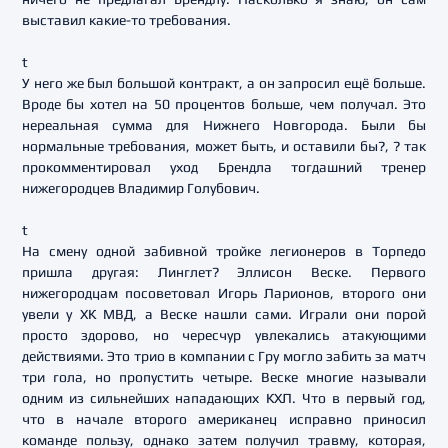
выставил какие-то требования.
t
У него же был большой контракт, а он запросил ещё больше.
Вроде бы хотел на 50 процентов больше, чем получал. Это
нереальная сумма для Нижнего Новгорода. Были бы
нормальные требования, может быть, и оставили бы?, ? так
прокомментировал уход Брендла тогдашний тренер
нижегородцев Владимир Голубович.
t
На смену одной забивной тройке легионеров в Торпедо
пришла другая: Линглет? Эллисон Веске. Первого
нижегородцам посоветовал Игорь Ларионов, второго они
увели у ХК МВД, а Веске нашли сами. Играли они порой
просто здорово, но чересчур увлекались атакующими
действиями. Это трио в компании с Гру могло забить за матч
три гола, но пропустить четыре. Веске многие называли
одним из сильнейших нападающих КХЛ. Что в первый год,
что в начале второго американец исправно приносил
команде пользу, однако затем получил травму, которая,