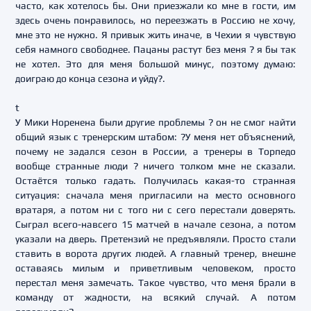
часто, как хотелось бы. Они приезжали ко мне в гости, им
здесь очень понравилось, но переезжать в Россию не хочу,
мне это не нужно. Я привык жить иначе, в Чехии я чувствую
себя намного свободнее. Пацаны растут без меня ? я бы так
не хотел. Это для меня большой минус, поэтому думаю:
доиграю до конца сезона и уйду?.
t
У Мики Норенена были другие проблемы ? он не смог найти
общий язык с тренерским штабом: ?У меня нет объяснений,
почему не задался сезон в России, а тренеры в Торпедо
вообще странные люди ? ничего толком мне не сказали.
Остаётся только гадать. Получилась какая-то странная
ситуация: сначала меня пригласили на место основного
вратаря, а потом ни с того ни с сего перестали доверять.
Сыграл всего-навсего 15 матчей в начале сезона, а потом
указали на дверь. Претензий не предъявляли. Просто стали
ставить в ворота других людей. А главный тренер, внешне
оставаясь милым и приветливым человеком, просто
перестал меня замечать. Такое чувство, что меня брали в
команду от жадности, на всякий случай. А потом