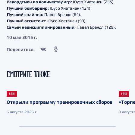
Рекордсмен по количеству игр:
Юусо Хиетанен (235).
Лучший бомбардир:
Юусо Хиетанен (124).
Лучший снайпер:
Павел Брендл (64).
Лучший ассистент:
Юусо Хиетанен (93).
Самый недисциплинированный:
Павел Брендл (129).
10 мая 2015 г.
Поделиться:
СМОТРИТЕ ТАКЖЕ
КЛУБ
КЛУБ
Открыли программу тренировочных сборов
«Торпе
6 августа 2026 г.
3 августа