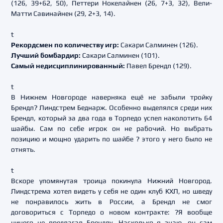
(126, 39+62, 50), Петтери Нокелайнен (26, 7+3, 32), Вели-
Матти Савинайнен (29, 2+3, 14).
t
Рекордсмен по количеству игр:
Сакари Салминен (126).
Лучший бомбардир:
Сакари Салминен (101).
Самый недисциплинированный:
Павел Брендл (129).
t
В Нижнем Новгороде наверняка ещё не забыли тройку
Брендл? Линдстрем Беднарж. Особенно выделялся среди них
Брендл, который за два года в Торпедо успел наколотить 64
шайбы. Сам по себе игрок он не рабочий. Но выбрать
позицию и мощно ударить по шайбе ? этого у него было не
отнять.
t
Вскоре упомянутая троица покинула Нижний Новгород.
Линдстрема хотел видеть у себя не один клуб КХЛ, но шведу
не понравилось жить в России, а Брендл не смог
договориться с Торпедо о новом контракте: ?Я вообще
ничего не предлагал Брендлу. Насколько я знаю, он сам