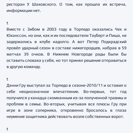
ресторан У Шаховского. О том, как прошла их встреча,
информации нет.
t
Вместе с Зибом в 2003 году в Торпедо оказались Чех и
Юханссон, но они, как и их последователи Тауберт и Пиша, не
задержались в клубе надолго. А вот Петер Подхрадский
провёл ударный сезон в составе нижегородцев, набрав в 59
матчах 39 очков. В Нижнем Новгороде рады были бы
оставить словака у себя, но тот принял решение отправиться
в другую команду.
t
Дэнни Гру выступал за Торпедо в сезоне-2010/11 и оставил о
себе неоднозначное впечатление. Во-первых, тот год
получился у канадца скомканным из-за полученной травмы и
проблем в семье. Во-вторых, учитывая все плюсы Гру при
игре в зоне соперника, откровенно бросалось в глаза
неумение защитника действовать возле собственных ворот.
t