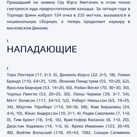
Пришедший на замену Гру Юусо Хиетанен в этом плане
смотрелся куда предпочтительнее канадца. За четыре года в
Торпедо финн набрал 124 очка в 235 матчах, вызывался в
национальную сборную, а теперь продолжит карьеру в
московском Динамо.
t
НАПАДАЮЩИЕ
t
Теро Лехтеря (17, 3+3, 0), Даниэль Корсо (22, 2+5, 18), Павел
Брендл (110, 64+25, 129), Йоаким Линдстрем (55, 10+20, 62),
Ярослав Беднарж (53, 14+20, 40), Райан Веске (70, 30+30, 30),
Чарльз Лингле (53, 20+25, 30), Леош Чермак (39, 3+7, 54),
Мэтт Эллисон (111, 34+53, 52), Роберт Нильссон (65, 19+25,
34), Мартин Тёрнберг (114, 50+36, 68), Ким Хиршовец (24,
4+6, 10), Юнас Андерссон (10, 2+1, 4), Радек Смоленяк (7, 1+0,
0), Тим Брент (18, 3+8, 16), Кристофер Коланос (8, 1+0, 20),
Джастин Ходжмэн (14, 1+6, 6), Яркко Иммонен (123, 36+49,
48), Войтек Вольский (118, 45+43, 106), Сакари Салминен