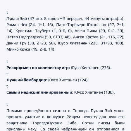
t
Лукаш Зиб (47 игр, 8 голов + 5 передач, 44 минуты штрафа),
Роман Чех (24, 1+1, 16), Ларс-Торбьерн Юханссон (27, 2+1,
14), Кристиан Тауберт (1, 0+0, 0), Алеш Пиша (20, 0+2, 30),
Петер Подградский (59, 6+33, 48), Ангел Крстев (21, 1+6, 22),
Дэнни Гру (38, 2+23, 50), Юусо Хиетанен (235, 31+93, 100),
Микко Коуса (19, 2+8, 14).
t
Рекордсмен по количеству игр:
Юусо Хиетанен (235).
t
Лучший бомбардир:
Юусо Хиетанен (124).
t
Самый недисциплинированный:
Юусо Хиетанен (100).
t
Помимо проведённого сезона в Торпедо Лукаш Зиб успел
принять участие в конкурсе ?Ищем невесту для лучшего
защитника ТорпедоЛукаша Зиба. Сотни писем были
присланы чеху. Со своей избранницей он отправился в