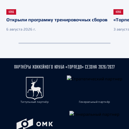
КЛУБ
КЛУБ
Открыли программу тренировочных сборов
«Торпе
6 августа 2026 г.
3 августа
ПАРТНЁРЫ ХОККЕЙНОГО КЛУБА «ТОРПЕДО» СЕЗОНА 2026/2027
Титульный партнёр
Генеральный партнёр