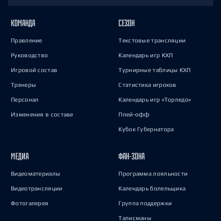
КОМАНДА
СЕЗОН
Правление
Текстовые трансляции
Руководство
Календарь игр КХЛ
Игровой состав
Турнирные таблицы КХЛ
Тренеры
Статистика игроков
Персонал
Календарь игр «Торпедо»
Изменения в составе
Плей-офф
Кубок Губернатора
МЕДИА
ФАН-ЗОНА
Видеоматериалы
Программа лояльности
Видеотрансляции
Календарь болельщика
Фотогалерея
Группа поддержки
Талисманы