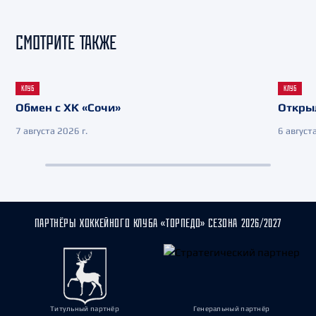
СМОТРИТЕ ТАКЖЕ
КЛУБ
КЛУБ
Обмен с ХК «Сочи»
Откры
7 августа 2026 г.
6 августа
ПАРТНЁРЫ ХОККЕЙНОГО КЛУБА «ТОРПЕДО» СЕЗОНА 2026/2027
Титульный партнёр
Генеральный партнёр