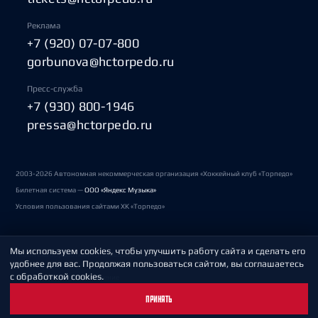
Реклама
+7 (920) 07-07-800
gorbunova@hctorpedo.ru
Пресс-служба
+7 (930) 800-1946
pressa@hctorpedo.ru
2003-2026 Автономная некоммерческая организация «Хоккейный клуб «Торпедо»
Билетная система —
ООО «Яндекс Музыка»
Условия пользования сайтами ХК «Торпедо»
Мы используем cookies, чтобы улучшить работу сайта и сделать его
Политика обработки персональных данных
удобнее для вас. Продолжая пользоваться сайтом, вы соглашаетесь
с обработкой cookies.
Пользовательское соглашение
ПРИНЯТЬ
Охрана труда