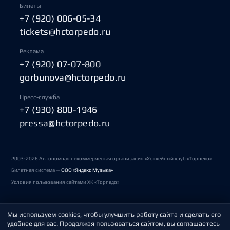
Билеты
+7 (920) 006-05-34
tickets@hctorpedo.ru
Реклама
+7 (920) 07-07-800
gorbunova@hctorpedo.ru
Пресс-служба
+7 (930) 800-1946
pressa@hctorpedo.ru
2003-2026 Автономная некоммерческая организация «Хоккейный клуб «Торпедо»
Билетная система —
ООО «Яндекс Музыка»
Условия пользования сайтами ХК «Торпедо»
Мы используем cookies, чтобы улучшить работу сайта и сделать его
Политика обработки персональных данных
удобнее для вас. Продолжая пользоваться сайтом, вы соглашаетесь