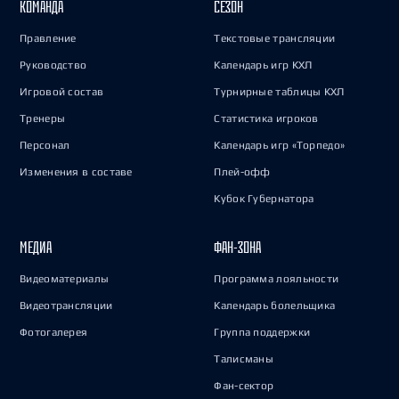
КОМАНДА
СЕЗОН
Правление
Текстовые трансляции
Руководство
Календарь игр КХЛ
Игровой состав
Турнирные таблицы КХЛ
Тренеры
Статистика игроков
Персонал
Календарь игр «Торпедо»
Изменения в составе
Плей-офф
Кубок Губернатора
МЕДИА
ФАН-ЗОНА
Видеоматериалы
Программа лояльности
Видеотрансляции
Календарь болельщика
Фотогалерея
Группа поддержки
Талисманы
Фан-сектор