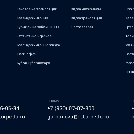
Текстовые трансляции
Видеоматериалы
Прог
Календарь игр КХЛ
Видеотрансляции
Кале
Турнирные таблицы КХЛ
Фотогалерея
Груп
Статистика игроков
Тал
Календарь игр «Торпедо»
Фан-
Плей-офф
Гост
Кубок Губернатора
Масс
Прав
Реклама
П
06-05-34
+7 (920) 07-07-800
torpedo.ru
gorbunova@hctorpedo.ru