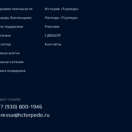
рамма лояльности
История «Торпедо»
ндарь болельщика
Легенды «Торпедо»
па поддержки
Реклама
исманы
СДЮШОР
сектор
Контакты
евые матчи
овые катания
ила поведения
ресс-служба
+7 (930) 800-1946
pressa@hctorpedo.ru