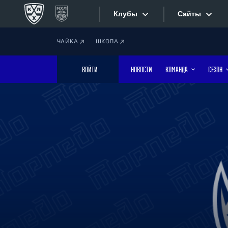
Клубы
Сайты
ЧАЙКА
ШКОЛА
Конференция «Запад»
Сайты
ВОЙТИ
НОВОСТИ
КОМАНДА
СЕЗОН
Дивизион Боброва
Лада
Видеотран
СКА
Хайлайты
Спартак
Торпедо
Текстовые
ХК Сочи
Интернет-
Дивизион Тарасова
Фотобанк
Динамо Мн
Динамо М
Приложе