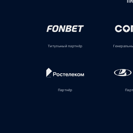
Титульный партнёр
Генеральн
Партнёр
Пар