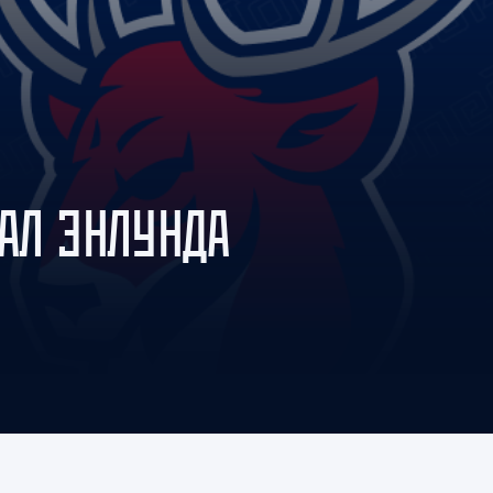
Амур
Барыс
Салават Юлаев
Сибирь
АЛ ЭНЛУНДА