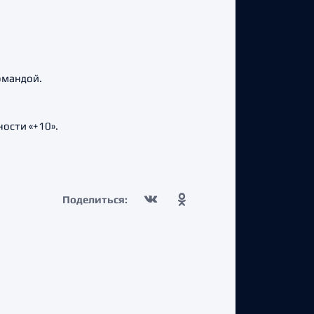
омандой.
ости «+10».
Поделиться: