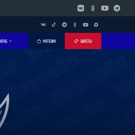
КЛУБ
МАГАЗИН
БИЛЕТЫ