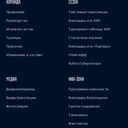
КОМАНДА
СЕЗОН
Правление
Текстовые трансляции
Руководство
Календарь игр КХЛ
Игровой состав
Турнирные таблицы КХЛ
Тренеры
Статистика игроков
Персонал
Календарь игр «Торпедо»
Изменения в составе
Плей-офф
Кубок Губернатора
МЕДИА
ФАН-ЗОНА
Видеоматериалы
Программа лояльности
Видеотрансляции
Календарь болельщика
Фотогалерея
Группа поддержки
Талисманы
Фан-сектор