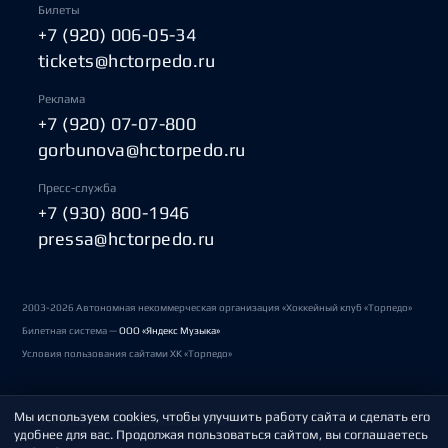
Билеты
+7 (920) 006-05-34
tickets@hctorpedo.ru
Реклама
+7 (920) 07-07-800
gorbunova@hctorpedo.ru
Пресс-служба
+7 (930) 800-1946
pressa@hctorpedo.ru
2003-2026 Автономная некоммерческая организация «Хоккейный клуб «Торпедо»
Билетная система —
ООО «Яндекс Музыка»
Условия пользования сайтами ХК «Торпедо»
Мы используем cookies, чтобы улучшить работу сайта и сделать его
Политика обработки персональных данных
удобнее для вас. Продолжая пользоваться сайтом, вы соглашаетесь