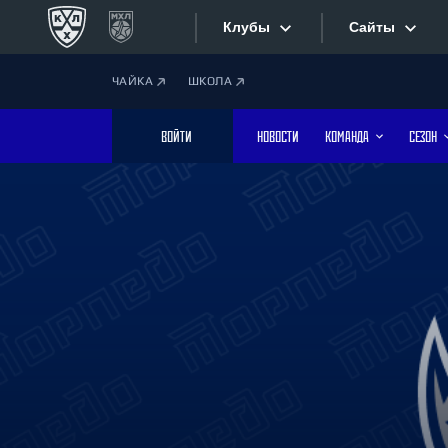
Клубы
Сайты
ЧАЙКА
ШКОЛА
Конференция «Запад»
Сайты
ВОЙТИ
НОВОСТИ
КОМАНДА
СЕЗОН
Дивизион Боброва
Лада
Видеотран
СКА
Хайлайты
Спартак
Торпедо
Текстовые
ХК Сочи
Интернет-
Дивизион Тарасова
Фотобанк
Динамо Мн
Динамо М
Приложе