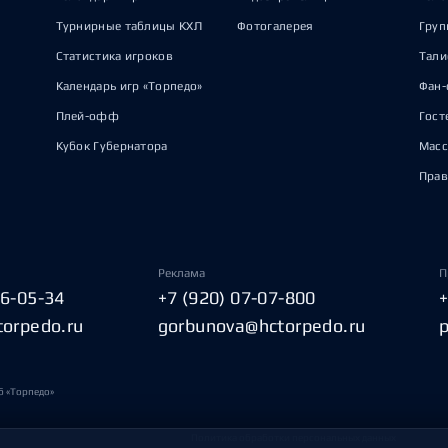
Турнирные таблицы КХЛ
Фотогалерея
Груп
Статистика игроков
Тал
Календарь игр «Торпедо»
Фан-
Плей-офф
Гост
Кубок Губернатора
Масс
Прав
Реклама
П
06-05-34
+7 (920) 07-07-800
torpedo.ru
gorbunova@hctorpedo.ru
б «Торпедо»
Политика обработки персональных данных