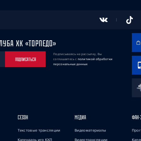
ЛУБА ХК «ТОРПЕДО»
Подписываясь на рассылку, Вы
ПОДПИСАТЬСЯ
соглашаетесь
с
политикой обработки
персональных данных
СЕЗОН
МЕДИА
ФАН-
Текстовые трансляции
Видеоматериалы
Прог
Календарь игр КХЛ
Видеотрансляции
Кале