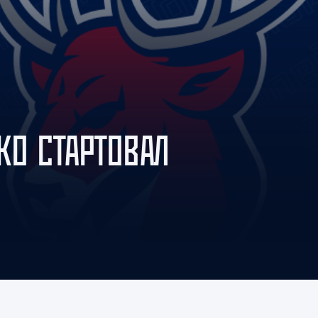
Амур
Барыс
Салават Юлаев
Сибирь
КО СТАРТОВАЛ