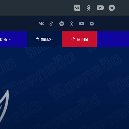
КЛУБ
МАГАЗИН
БИЛЕТЫ