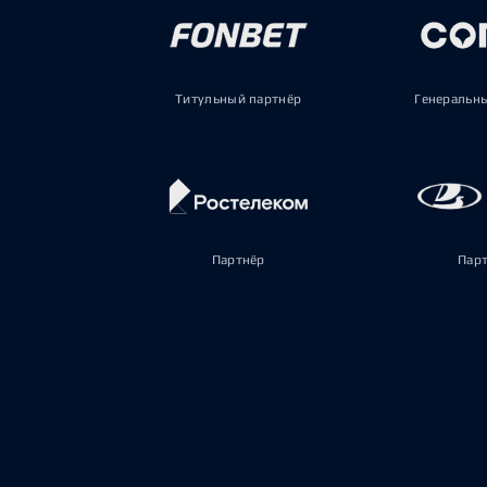
Титульный партнёр
Генеральн
Партнёр
Пар