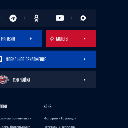
МАГАЗИН
БИЛЕТЫ
МОБИЛЬНОЕ ПРИЛОЖЕНИЕ
МХК ЧАЙКА
ЗОНА
КЛУБ
рамма лояльности
История «Торпедо»
ндарь болельщика
Легенды «Торпедо»