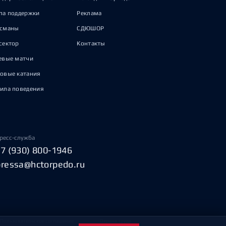
па поддержки
Реклама
исманы
СДЮШОР
сектор
Контакты
евые матчи
овые катания
ила поведения
ресс-служба
+7 (930) 800-1946
pressa@hctorpedo.ru
Пользовательское соглашение
Охрана труда