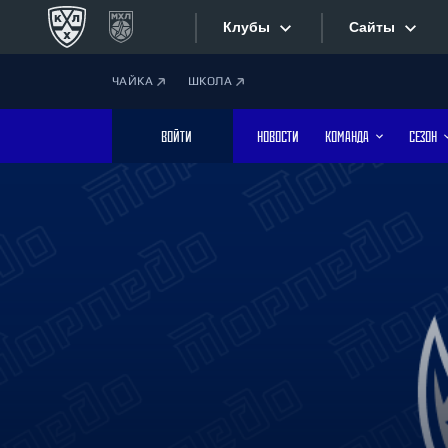
Клубы
Сайты
ЧАЙКА
ШКОЛА
Конференция «Запад»
Сайты
ВОЙТИ
НОВОСТИ
КОМАНДА
СЕЗОН
Дивизион Боброва
Лада
Видеотран
СКА
Хайлайты
Спартак
Торпедо
Текстовые
ХК Сочи
Интернет-
Дивизион Тарасова
Фотобанк
Динамо Мн
Динамо М
Приложе