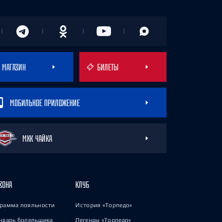
МАГАЗИН
БИЛЕТЫ
МОБИЛЬНОЕ ПРИЛОЖЕНИЕ
МХК ЧАЙКА
ЗОНА
КЛУБ
рамма лояльности
История «Торпедо»
ндарь болельщика
Легенды «Торпедо»