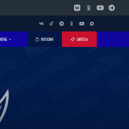
КЛУБ
МАГАЗИН
БИЛЕТЫ