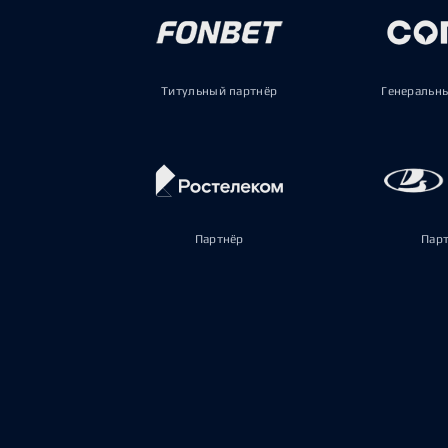
Титульный партнёр
Генеральн
Партнёр
Пар