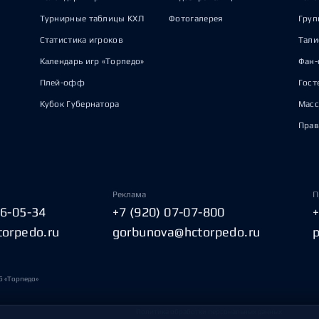
Турнирные таблицы КХЛ
Фотогалерея
Груп
Статистика игроков
Тал
Календарь игр «Торпедо»
Фан-
Плей-офф
Гост
Кубок Губернатора
Масс
Прав
Реклама
П
06-05-34
+7 (920) 07-07-800
torpedo.ru
gorbunova@hctorpedo.ru
б «Торпедо»
Политика обработки персональных данных