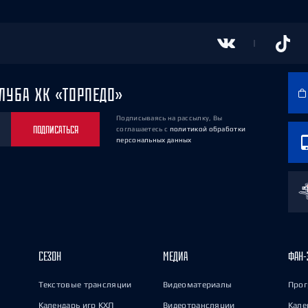
ЛУБА ХК «ТОРПЕДО»
Подписываясь на рассылку, Вы
ПОДПИСАТЬСЯ
соглашаетесь
с
политикой обработки
персональных данных
СЕЗОН
МЕДИА
ФАН-
Текстовые трансляции
Видеоматериалы
Прог
Календарь игр КХЛ
Видеотрансляции
Кале