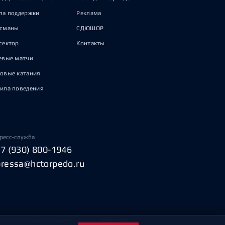
па поддержки
Реклама
исманы
СДЮШОР
сектор
Контакты
евые матчи
овые катания
ила поведения
ресс-служба
+7 (930) 800-1946
pressa@hctorpedo.ru
Пользовательское соглашение
Охрана труда