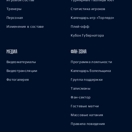
Игровой состав
Турнирные таблицы КХЛ
Тренеры
Статистика игроков
Персонал
Календарь игр «Торпедо»
Изменения в составе
Плей-офф
Кубок Губернатора
МЕДИА
ФАН-ЗОНА
Видеоматериалы
Программа лояльности
Видеотрансляции
Календарь болельщика
Фотогалерея
Группа поддержки
Талисманы
Фан-сектор
Гостевые матчи
Массовые катания
Правила поведения