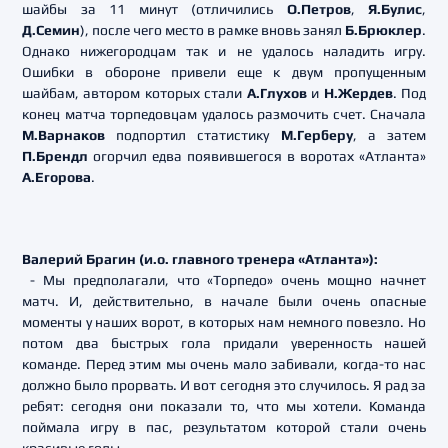
шайбы за 11 минут (отличились
О.Петров
,
Я.Булис
,
Д.Семин
), после чего место в рамке вновь занял
Б.Брюклер
.
Однако нижегородцам так и не удалось наладить игру.
Ошибки в обороне привели еще к двум пропущенным
шайбам, автором которых стали
А.Глухов
и
Н.Жердев
. Под
конец матча торпедовцам удалось размочить счет. Сначала
М.Варнаков
подпортил статистику
М.Герберу
, а затем
П.Брендл
огорчил едва появившегося в воротах «Атланта»
А.Егорова
.
Валерий Брагин (и.о. главного тренера «Атланта»):
- Мы предполагали, что «Торпедо» очень мощно начнет
матч. И, действительно, в начале были очень опасные
моменты у наших ворот, в которых нам немного повезло. Но
потом два быстрых гола придали уверенность нашей
команде. Перед этим мы очень мало забивали, когда-то нас
должно было прорвать. И вот сегодня это случилось. Я рад за
ребят: сегодня они показали то, что мы хотели. Команда
поймала игру в пас, результатом которой стали очень