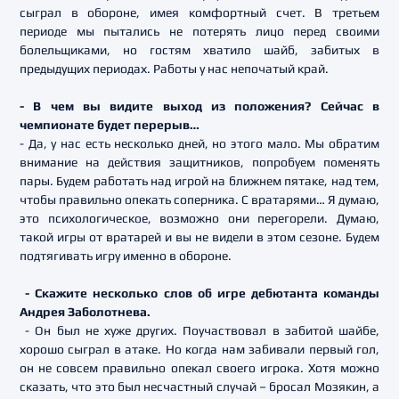
сыграл в обороне, имея комфортный счет. В третьем
периоде мы пытались не потерять лицо перед своими
болельщиками, но гостям хватило шайб, забитых в
предыдущих периодах. Работы у нас непочатый край.
- В чем вы видите выход из положения? Сейчас в
чемпионате будет перерыв…
- Да, у нас есть несколько дней, но этого мало. Мы обратим
внимание на действия защитников, попробуем поменять
пары. Будем работать над игрой на ближнем пятаке, над тем,
чтобы правильно опекать соперника. С вратарями… Я думаю,
это психологическое, возможно они перегорели. Думаю,
такой игры от вратарей и вы не видели в этом сезоне. Будем
подтягивать игру именно в обороне.
- Скажите несколько слов об игре дебютанта команды
Андрея Заболотнева.
- Он был не хуже других. Поучаствовал в забитой шайбе,
хорошо сыграл в атаке. Но когда нам забивали первый гол,
он не совсем правильно опекал своего игрока. Хотя можно
сказать, что это был несчастный случай – бросал Мозякин, а