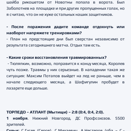
шайба рикошетом от Новотны попала в ворота. Был
Заболотнев на площадке и при других пропущенных голах, но
я считаю, что он не хуже остальных наших защитников.
- После поражения дадите команде отдохнуть или
наоборот напряжете тренировками?
- План на предстоящие дни был сверстан независимо от
результата сегодняшнего матча. Отдых там есть.
- Какие сроки восстановления травмированных?
- Тюляпкин, возможно, поправится к концу месяца, Королев
чуть позже. Травмы у них серьезные. В нападении такая же
ситуация: Максим Потапов выйдет на лед не раньше, чем в
начале следующего месяца, а Шафигулин пробудет в
лазарете еще дольше.
ТОРПЕДО – АТЛАНТ (Мытищи) – 2:8 (0:4, 0:4, 2:0).
1 ноября
. Нижний Новгород, ДС Профсоюзов. 5500
зрителей.
Судьи:
С.Гусев (Серов), С.Михаевич, А.Нестеров (оба – С.-