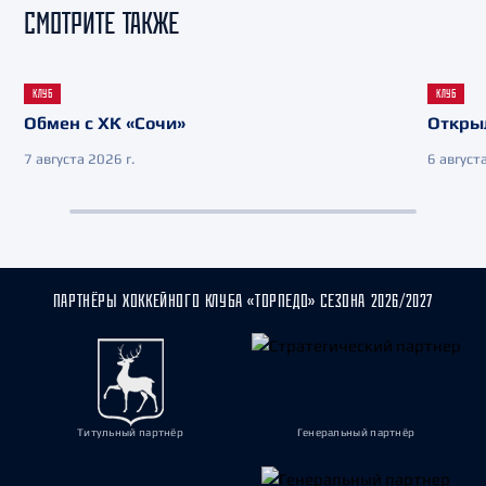
СМОТРИТЕ ТАКЖЕ
КЛУБ
КЛУБ
Обмен с ХК «Сочи»
Откры
7 августа 2026 г.
6 августа
ПАРТНЁРЫ ХОККЕЙНОГО КЛУБА «ТОРПЕДО» СЕЗОНА 2026/2027
Титульный партнёр
Генеральный партнёр