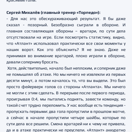
красивые голы.
Сергей Михалёв (главный тренер «Торпедо»):
- Для нас это обескураживающий результат. Я бы даже
сказал - позорный. Безобразно сыграли в обороне. И
главная составляющая обороны – вратари, по сути дела
отсутствовали на игре. Если посмотреть статистику, видно,
что «Атлант» использовал практически все свои моменты у
наших ворот. Как это объяснить? Я не знаю. Даже не
принимая во внимание вратарей, плохо играли в обороне,
давали сопернику бросать.
Хотя, действительно, начало был неплохим, и соперник даже
не помышлял об атаке. Но мы ничего не извлекли из первых
десяти минут, а потом началось то, что вы выдели. Это был
просто фейерверк голов со стороны «Атланта». Мы ничего
не могли с этим сделать. В перерыве после первого периода,
проигрывая 0:4, мы пытались поднять, завести команду, но
такой счет трудно переломить. У нас вообще есть тенденция -
пропускать первыми: два гола пропустили в прошлом матче,
а сейчас в начале пропустили четыре шайбы, которые по
сути дела все решили. Смена вратарей ни к чему не привела,
да и в атаке практически не преуспели. «Атлант» аккуратно