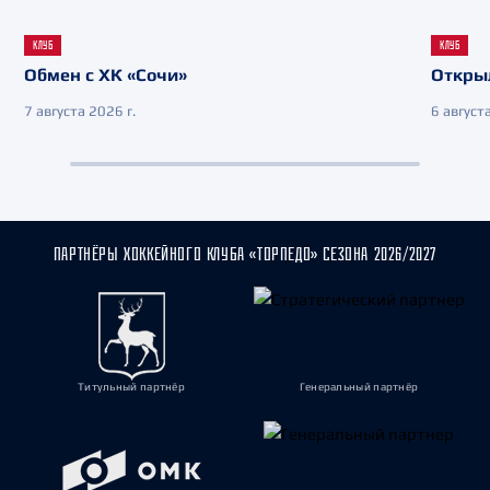
КЛУБ
КЛУБ
Обмен с ХК «Сочи»
Откры
7 августа 2026 г.
6 августа
ПАРТНЁРЫ ХОККЕЙНОГО КЛУБА «ТОРПЕДО» СЕЗОНА 2026/2027
Титульный партнёр
Генеральный партнёр