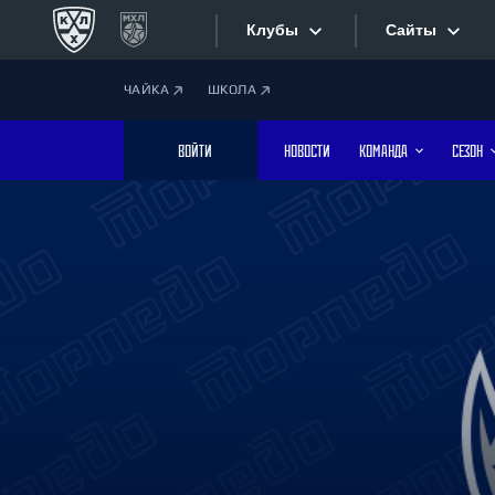
Клубы
Сайты
ЧАЙКА
ШКОЛА
Конференция «Запад»
Сайты
ВОЙТИ
НОВОСТИ
КОМАНДА
СЕЗОН
Дивизион Боброва
Лада
Видеотран
СКА
Хайлайты
Спартак
Торпедо
Текстовые
ХК Сочи
Интернет-
Дивизион Тарасова
Фотобанк
Динамо Мн
Динамо М
Приложе