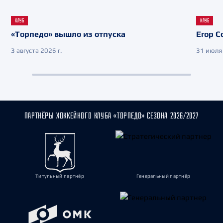
КЛУБ
КЛУБ
«Торпедо» вышло из отпуска
Егор С
3 августа 2026 г.
31 июля 
ПАРТНЁРЫ ХОККЕЙНОГО КЛУБА «ТОРПЕДО» СЕЗОНА 2026/2027
Титульный партнёр
Генеральный партнёр