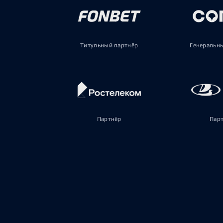
Титульный партнёр
Генеральн
Партнёр
Пар