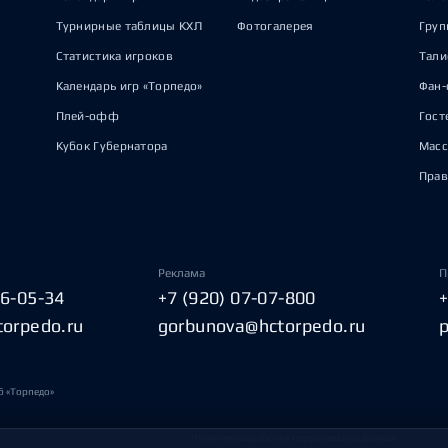
Турнирные таблицы КХЛ
Фотогалерея
Груп
Статистика игроков
Тал
Календарь игр «Торпедо»
Фан-
Плей-офф
Гост
Кубок Губернатора
Масс
Прав
Реклама
П
06-05-34
+7 (920) 07-07-800
torpedo.ru
gorbunova@hctorpedo.ru
б «Торпедо»
Политика обработки персональных данных