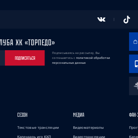
ЛУБА ХК «ТОРПЕДО»
Подписываясь на рассылку, Вы
ПОДПИСАТЬСЯ
соглашаетесь
с
политикой обработки
персональных данных
СЕЗОН
МЕДИА
ФАН-
Текстовые трансляции
Видеоматериалы
Прог
Календарь игр КХЛ
Видеотрансляции
Кале