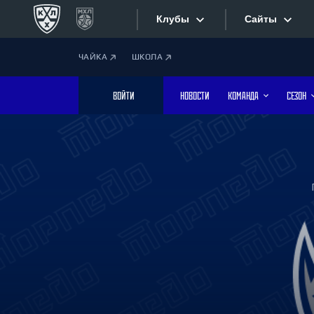
Клубы
Сайты
ЧАЙКА
ШКОЛА
Конференция «Запад»
Сайты
ВОЙТИ
НОВОСТИ
КОМАНДА
СЕЗОН
Дивизион Боброва
Лада
Видеотран
СКА
Хайлайты
Спартак
Торпедо
Текстовые
ХК Сочи
Интернет-
Дивизион Тарасова
Фотобанк
Динамо Мн
Динамо М
Приложе