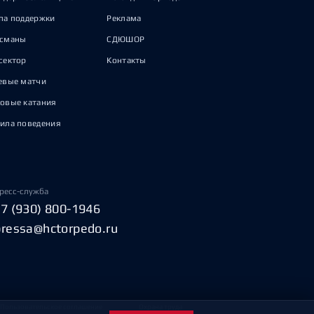
па поддержки
Реклама
исманы
СДЮШОР
сектор
Контакты
евые матчи
овые катания
ила поведения
ресс-служба
+7 (930) 800-1946
pressa@hctorpedo.ru
Пользовательское соглашение
Охрана труда