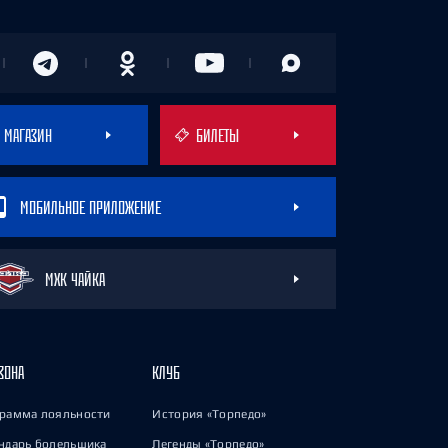
МАГАЗИН
БИЛЕТЫ
МОБИЛЬНОЕ ПРИЛОЖЕНИЕ
МХК ЧАЙКА
ЗОНА
КЛУБ
рамма лояльности
История «Торпедо»
ндарь болельщика
Легенды «Торпедо»